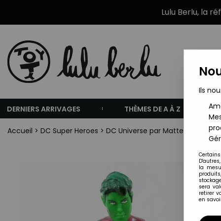
Lulu Berlu, la r
Nou
Ils nou
Amé
DERNIERS ARRIVAGES
THÈMES DE A À Z
Mes
pro
Accueil
>
DC Super Heroes
>
DC Universe par Mattel
>
DC Univ
Gér
Certains
D'autres
la mesu
produits
stockage
sera va
retirer 
en savoir