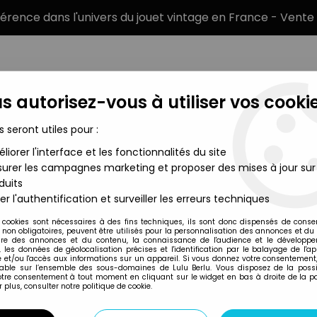
éférence dans l'univers du jouet vintage en France - Vente 
s autorisez-vous à utiliser vos cookie
s seront utiles pour :
liorer l'interface et les fonctionnalités du site
MARQUES
TYPE DE PRODUIT
PRÉCOMM
urer les campagnes marketing et proposer des mises à jour sur
duits
erse - Wave 10 - Beast Boy (loose)
er l'authentification et surveiller les erreurs techniques
Mattel
 cookies sont nécessaires à des fins techniques, ils sont donc dispensés de cons
, non obligatoires, peuvent être utilisés pour la personnalisation des annonces et du
DC UNIVERSE - WA
re des annonces et du contenu, la connaissance de l'audience et le développ
, les données de géolocalisation précises et l'identification par le balayage de l'app
 et/ou l'accès aux informations sur un appareil. Si vous donnez votre consentement,
lable sur l’ensemble des sous-domaines de Lulu Berlu. Vous disposez de la possib
votre consentement à tout moment en cliquant sur le widget en bas à droite de la p
Réf. :
AR0031775
 plus, consulter notre politique de cookie.
Type : figurine articulée
Matière : plastique