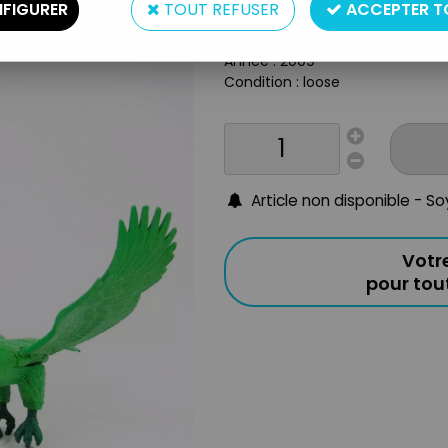
FIGURER
TOUT REFUSER
ACCEPTER T
Taille : env.17cm
Origine : USA
Année : 2009
Condition : loose
Article non disponible - S
Votr
pour to