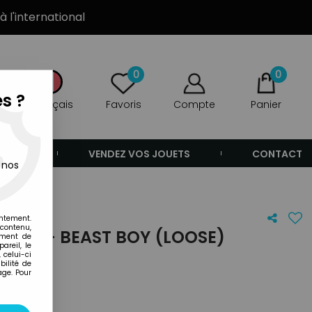
à l'international
0
0
s ?
Français
Favoris
Compte
Panier
ANDE
VENDEZ VOS JOUETS
CONTACT
 nos
entement.
 contenu,
VE 10 - BEAST BOY (LOOSE)
ement de
areil, le
 celui-ci
ilité de
age. Pour