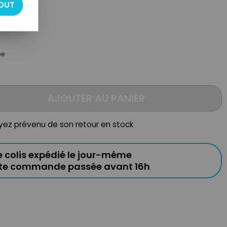
OUT
née
AJOUTER AU PANIER
oyez prévenu de son retour en stock
e colis expédié le jour-même
ute commande passée avant 16h