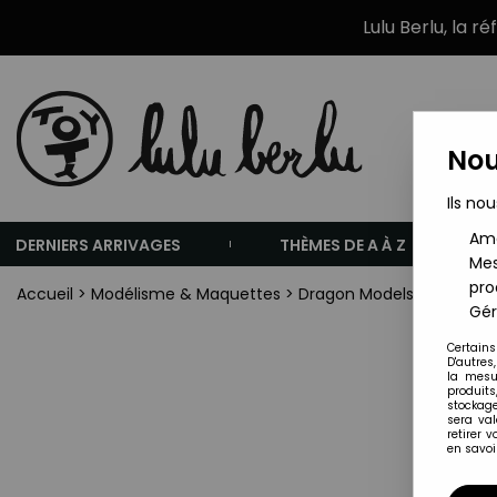
Lulu Berlu, la r
Nou
Ils nou
Amé
DERNIERS ARRIVAGES
THÈMES DE A À Z
Mes
pro
Accueil
>
Modélisme & Maquettes
>
Dragon Models
>
Dragon M
Gér
Certains
D'autres
la mesu
produits
stockage
sera va
retirer 
en savoir