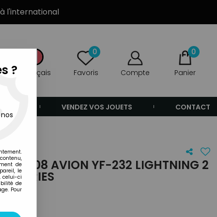
à l'international
0
0
s ?
Français
Favoris
Compte
Panier
ANDE
VENDEZ VOS JOUETS
CONTACT
 nos
es
entement.
 contenu,
N°2508 AVION YF-232 LIGHTNING 2
ement de
areil, le
TY SERIES
 celui-ci
ilité de
age. Pour