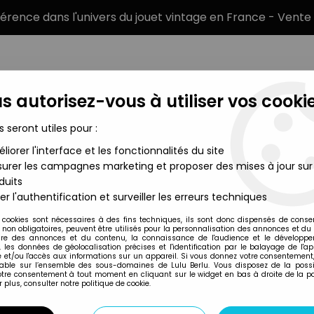
éférence dans l'univers du jouet vintage en France - Vente 
s autorisez-vous à utiliser vos cookie
s seront utiles pour :
liorer l'interface et les fonctionnalités du site
MARQUES
TYPE DE PRODUIT
PRÉCOMM
urer les campagnes marketing et proposer des mises à jour sur
duits
odels - N°2508 Avion YF-232 Lightning 2 1/72 Air Superiority Seri
er l'authentification et surveiller les erreurs techniques
Dragon
 cookies sont nécessaires à des fins techniques, ils sont donc dispensés de cons
, non obligatoires, peuvent être utilisés pour la personnalisation des annonces et du
DRAGON MODELS - 
re des annonces et du contenu, la connaissance de l'audience et le développ
, les données de géolocalisation précises et l'identification par le balayage de l'app
1/72 AIR SUPERIORI
 et/ou l'accès aux informations sur un appareil. Si vous donnez votre consentement,
lable sur l’ensemble des sous-domaines de Lulu Berlu. Vous disposez de la possib
votre consentement à tout moment en cliquant sur le widget en bas à droite de la p
 plus, consulter notre politique de cookie.
Réf. :
AR0028050