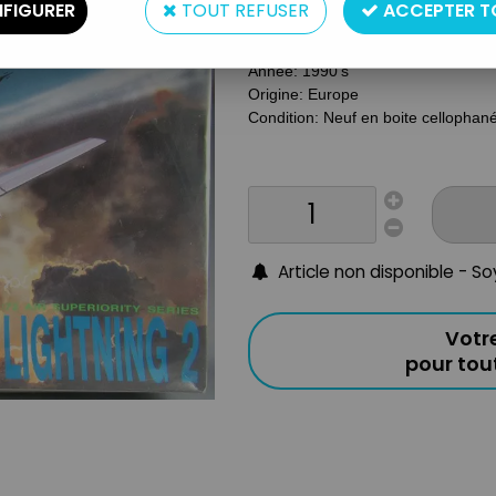
Type: Maquette
FIGURER
TOUT REFUSER
ACCEPTER T
Matière: Plastique
Echelle : 1/72
Année: 1990's
Origine: Europe
Condition: Neuf en boite cellopha
Article non disponible - S
Votr
pour to