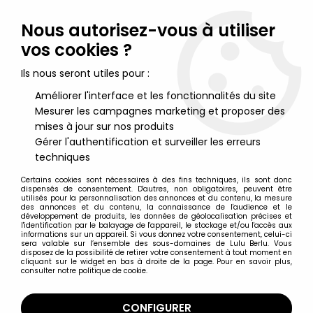
Lulu Berlu, la référence dans l'univers du jouet vintage en
France - Vente à l'international
Nous autorisez-vous à utiliser
vos cookies ?
0
Ils nous seront utiles pour :
Améliorer l'interface et les fonctionnalités du site
Mesurer les campagnes marketing et proposer des
Accueil
>
Edward aux mains d'Argent
>
Edward Scissorhands - Tin
Toy - Medicom
mises à jour sur nos produits
Gérer l'authentification et surveiller les erreurs
techniques
Certains cookies sont nécessaires à des fins techniques, ils sont donc
dispensés de consentement. D'autres, non obligatoires, peuvent être
utilisés pour la personnalisation des annonces et du contenu, la mesure
des annonces et du contenu, la connaissance de l'audience et le
développement de produits, les données de géolocalisation précises et
l'identification par le balayage de l'appareil, le stockage et/ou l'accès aux
informations sur un appareil. Si vous donnez votre consentement, celui-ci
sera valable sur l’ensemble des sous-domaines de Lulu Berlu. Vous
disposez de la possibilité de retirer votre consentement à tout moment en
cliquant sur le widget en bas à droite de la page. Pour en savoir plus,
consulter notre politique de cookie.
CONFIGURER