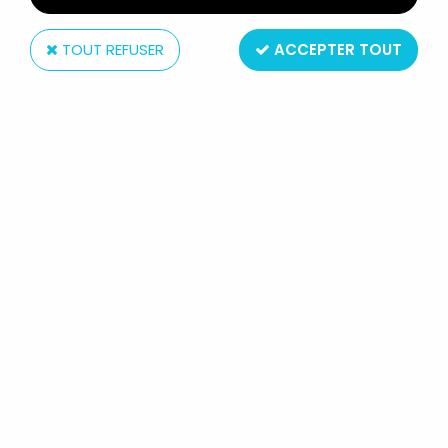
TOUT REFUSER
ACCEPTER TOUT
Taito
GALAXY EXPRESS 999 - SYASYO LE
CONTROLLEUR - STATUE PVC -
TAITO