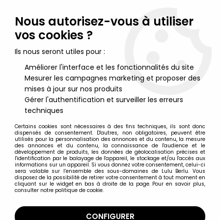
Lulu Berlu, la référence dans l'univers du jouet vintage en
France - Vente à l'international
Nous autorisez-vous à utiliser
vos cookies ?
0
Ils nous seront utiles pour :
Améliorer l'interface et les fonctionnalités du site
Mesurer les campagnes marketing et proposer des
Accueil
>
Galaxy Express 999
>
Galaxy Express 999 - Syasyo le
controlleur - Statue pvc - Taito
mises à jour sur nos produits
Gérer l'authentification et surveiller les erreurs
techniques
Certains cookies sont nécessaires à des fins techniques, ils sont donc
dispensés de consentement. D'autres, non obligatoires, peuvent être
utilisés pour la personnalisation des annonces et du contenu, la mesure
des annonces et du contenu, la connaissance de l'audience et le
développement de produits, les données de géolocalisation précises et
l'identification par le balayage de l'appareil, le stockage et/ou l'accès aux
informations sur un appareil. Si vous donnez votre consentement, celui-ci
sera valable sur l’ensemble des sous-domaines de Lulu Berlu. Vous
disposez de la possibilité de retirer votre consentement à tout moment en
cliquant sur le widget en bas à droite de la page. Pour en savoir plus,
consulter notre politique de cookie.
CONFIGURER