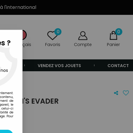
à l'international
0
0
s ?
Français
Favoris
Compte
Panier
ANDE
VENDEZ VOS JOUETS
CONTACT
 nos
entement.
 contenu,
DARKLON'S EVADER
ement de
areil, le
 celui-ci
ilité de
age. Pour