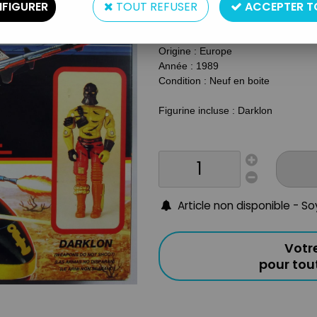
FIGURER
TOUT REFUSER
ACCEPTER T
Matière : Plastique
Echelle : Pour figurines 10cm
Origine : Europe
Année : 1989
Condition : Neuf en boite
Figurine incluse : Darklon
Article non disponible - S
Votr
pour to