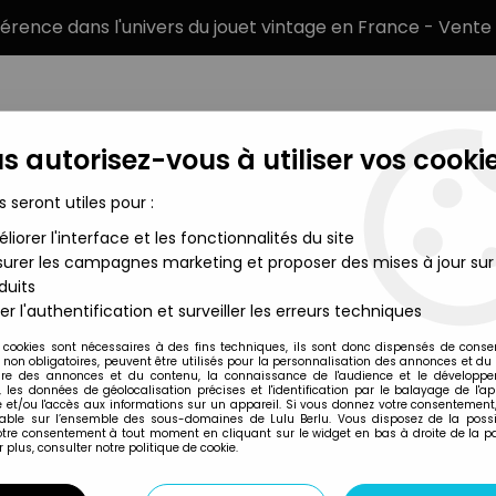
éférence dans l'univers du jouet vintage en France - Vente 
s autorisez-vous à utiliser vos cookie
s seront utiles pour :
liorer l'interface et les fonctionnalités du site
MARQUES
TYPE DE PRODUIT
PRÉCOMM
urer les campagnes marketing et proposer des mises à jour sur
duits
ontières Accessoires en boite
>
G.I.JOE - 1989 - Darklon's Evader
er l'authentification et surveiller les erreurs techniques
Hasbro
 cookies sont nécessaires à des fins techniques, ils sont donc dispensés de cons
, non obligatoires, peuvent être utilisés pour la personnalisation des annonces et du
G.I.JOE - 1989 - 
re des annonces et du contenu, la connaissance de l'audience et le développ
, les données de géolocalisation précises et l'identification par le balayage de l'app
 et/ou l'accès aux informations sur un appareil. Si vous donnez votre consentement,
lable sur l’ensemble des sous-domaines de Lulu Berlu. Vous disposez de la possib
votre consentement à tout moment en cliquant sur le widget en bas à droite de la p
Réf. :
REF3268
 plus, consulter notre politique de cookie.
Type : Véhicule