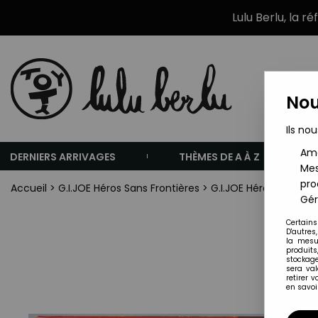
Lulu Berlu, la r
Nou
Ils nou
Amé
DERNIERS ARRIVAGES
THÈMES DE A À Z
Mes
pro
Accueil
>
G.I.JOE Héros Sans Frontières
>
G.I.JOE Héros Sans Fr
Gér
Certains
D'autres
la mesu
produits
stockage
sera va
retirer 
en savoir