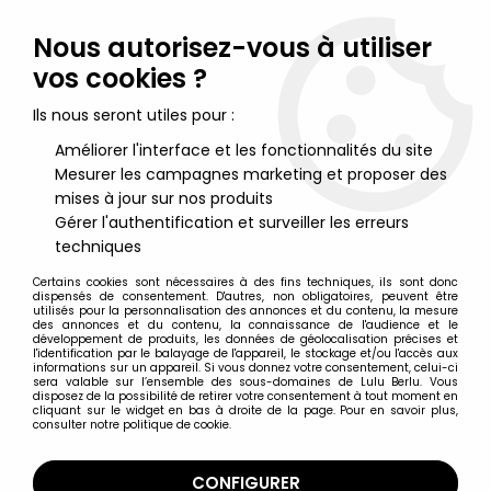
Lulu Berlu, la référence dans l'univers du jouet vintage en
France - Vente à l'international
Nous autorisez-vous à utiliser
vos cookies ?
0
Ils nous seront utiles pour :
Améliorer l'interface et les fonctionnalités du site
Mesurer les campagnes marketing et proposer des
Accueil
>
G.I.JOE Héros Sans Frontières
>
G.I.JOE Héros Sans Frontières Produits Divers
>
G.I.Joe -
mises à jour sur nos produits
Catalogue dépliant Hasbro France 1988
Gérer l'authentification et surveiller les erreurs
techniques
Certains cookies sont nécessaires à des fins techniques, ils sont donc
dispensés de consentement. D'autres, non obligatoires, peuvent être
utilisés pour la personnalisation des annonces et du contenu, la mesure
des annonces et du contenu, la connaissance de l'audience et le
développement de produits, les données de géolocalisation précises et
l'identification par le balayage de l'appareil, le stockage et/ou l'accès aux
informations sur un appareil. Si vous donnez votre consentement, celui-ci
sera valable sur l’ensemble des sous-domaines de Lulu Berlu. Vous
disposez de la possibilité de retirer votre consentement à tout moment en
cliquant sur le widget en bas à droite de la page. Pour en savoir plus,
consulter notre politique de cookie.
CONFIGURER