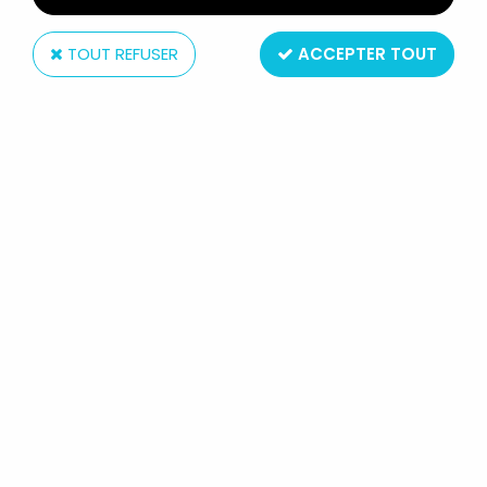
TOUT REFUSER
ACCEPTER TOUT
Hasbro
G.I.JOE - CATALOGUE DÉPLIANT
HASBRO FRANCE 1988