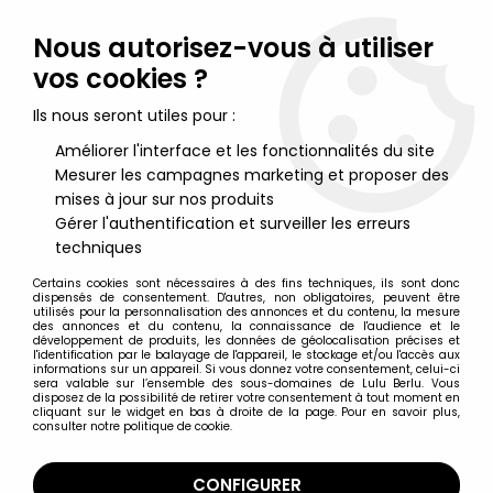
Lulu Berlu, la référence dans l'univers du jouet vintage en
France - Vente à l'international
Nous autorisez-vous à utiliser
vos cookies ?
0
Ils nous seront utiles pour :
Améliorer l'interface et les fonctionnalités du site
Mesurer les campagnes marketing et proposer des
Accueil
>
Jurassic Park - Jurassic World
>
Jurassic Park - Kenner -
Figurines Métal - Brachiosaurus & Velociraptor (Neuf sous
mises à jour sur nos produits
blister)
Gérer l'authentification et surveiller les erreurs
techniques
Certains cookies sont nécessaires à des fins techniques, ils sont donc
dispensés de consentement. D'autres, non obligatoires, peuvent être
utilisés pour la personnalisation des annonces et du contenu, la mesure
des annonces et du contenu, la connaissance de l'audience et le
développement de produits, les données de géolocalisation précises et
l'identification par le balayage de l'appareil, le stockage et/ou l'accès aux
informations sur un appareil. Si vous donnez votre consentement, celui-ci
sera valable sur l’ensemble des sous-domaines de Lulu Berlu. Vous
disposez de la possibilité de retirer votre consentement à tout moment en
cliquant sur le widget en bas à droite de la page. Pour en savoir plus,
consulter notre politique de cookie.
CONFIGURER