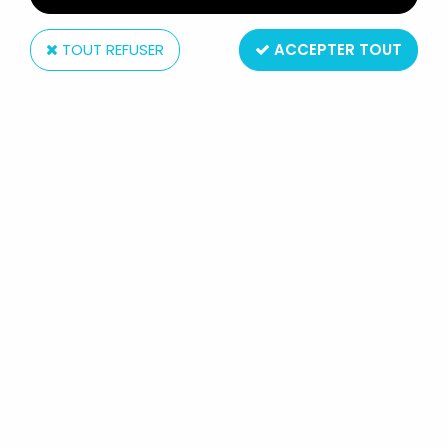
TOUT REFUSER
ACCEPTER TOUT
Kenner
JURASSIC PARK - KENNER -
FIGURINES MÉTAL -