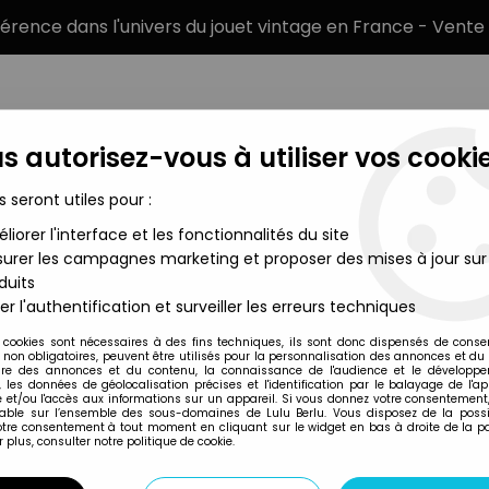
éférence dans l'univers du jouet vintage en France - Vente 
s autorisez-vous à utiliser vos cookie
s seront utiles pour :
liorer l'interface et les fonctionnalités du site
MARQUES
TYPE DE PRODUIT
PRÉCOMM
urer les campagnes marketing et proposer des mises à jour sur
duits
er - Figurines Métal - Ceratosaurus & Triceratops (Neuf sous blis
er l'authentification et surveiller les erreurs techniques
Kenner
 cookies sont nécessaires à des fins techniques, ils sont donc dispensés de cons
, non obligatoires, peuvent être utilisés pour la personnalisation des annonces et du
JURASSIC PARK - 
re des annonces et du contenu, la connaissance de l'audience et le développ
, les données de géolocalisation précises et l'identification par le balayage de l'app
CERATOSAURUS & 
 et/ou l'accès aux informations sur un appareil. Si vous donnez votre consentement,
lable sur l’ensemble des sous-domaines de Lulu Berlu. Vous disposez de la possib
votre consentement à tout moment en cliquant sur le widget en bas à droite de la p
 plus, consulter notre politique de cookie.
Réf. :
REF2540