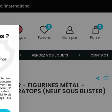
à l'international
0
0
s ?
Français
Favoris
Compte
Panier
ANDE
VENDEZ VOS JOUETS
CONTACT
 nos
ter)
entement.
 contenu,
KENNER - FIGURINES MÉTAL -
ement de
areil, le
TRICERATOPS (NEUF SOUS BLISTER)
 celui-ci
ilité de
age. Pour