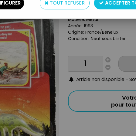
Ceratosaurus & Triceratops
FIGURER
TOUT REFUSER
ACCEPTER T
Type: Figurines Diecast
Taille: 5cm env
Matière: Métal
Année: 1993
Origine: France/Benelux
Condition: Neuf sous blister
Article non disponible - S
Votr
pour to