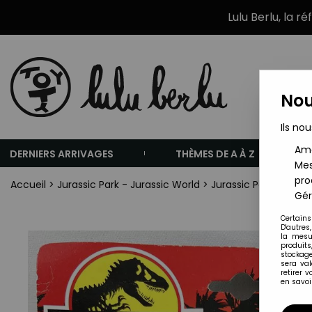
Lulu Berlu, la r
Nou
Ils nou
Amé
DERNIERS ARRIVAGES
THÈMES DE A À Z
Mes
pro
Accueil
>
Jurassic Park - Jurassic World
>
Jurassic Park - Kenn
Gér
Certains
D'autres
la mesu
produits
stockage
sera va
retirer 
en savoir