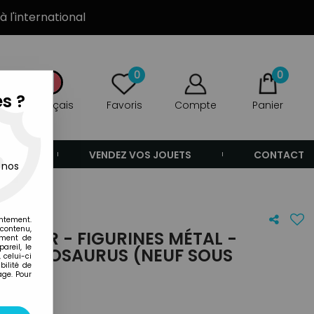
à l'international
0
0
s ?
Français
Favoris
Compte
Panier
ANDE
VENDEZ VOS JOUETS
CONTACT
 nos
ster)
entement.
 contenu,
KENNER - FIGURINES MÉTAL -
ement de
areil, le
 STEGOSAURUS (NEUF SOUS
 celui-ci
ilité de
age. Pour