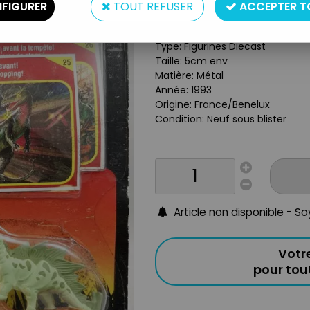
Réf. :
REF2538
FIGURER
TOUT REFUSER
ACCEPTER T
Dilophosaurus & Stegosaurus
Type: Figurines Diecast
Taille: 5cm env
Matière: Métal
Année: 1993
Origine: France/Benelux
Condition: Neuf sous blister
Article non disponible - S
Votr
pour to