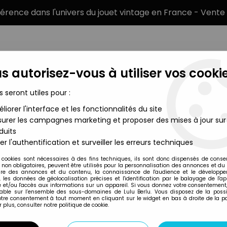
éférence dans l'univers du jouet vintage en France - Vente 
s autorisez-vous à utiliser vos cookie
s seront utiles pour :
liorer l'interface et les fonctionnalités du site
MARQUES
TYPE DE PRODUIT
PRÉCOMM
urer les campagnes marketing et proposer des mises à jour sur
duits
er - Figurines Métal - Dilophosaurus & Stegosaurus (Neuf sous bli
er l'authentification et surveiller les erreurs techniques
Kenner
 cookies sont nécessaires à des fins techniques, ils sont donc dispensés de cons
, non obligatoires, peuvent être utilisés pour la personnalisation des annonces et du
JURASSIC PARK - 
re des annonces et du contenu, la connaissance de l'audience et le développ
, les données de géolocalisation précises et l'identification par le balayage de l'app
DILOPHOSAURUS &
 et/ou l'accès aux informations sur un appareil. Si vous donnez votre consentement,
lable sur l’ensemble des sous-domaines de Lulu Berlu. Vous disposez de la possib
BLISTER)
votre consentement à tout moment en cliquant sur le widget en bas à droite de la p
 plus, consulter notre politique de cookie.