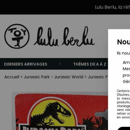
Lulu Berlu, la r
Nou
Ils nou
Amé
DERNIERS ARRIVAGES
THÈMES DE A À Z
Mes
pro
Accueil
>
Jurassic Park - Jurassic World
>
Jurassic Park - Kenn
Gér
Certains
D'autres
la mesu
produits
stockage
sera va
retirer 
en savoir