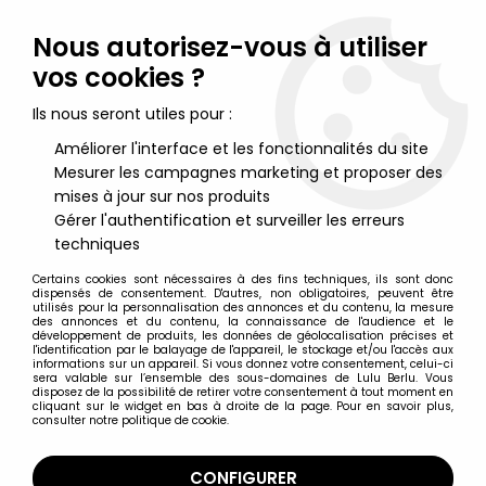
Lulu Berlu, la référence dans l'univers du jouet vintage en
France - Vente à l'international
Nous autorisez-vous à utiliser
vos cookies ?
0
Ils nous seront utiles pour :
Améliorer l'interface et les fonctionnalités du site
Mesurer les campagnes marketing et proposer des
Accueil
>
K2000 - Knight Rider
>
Knight Rider K2000 - View-Master
3-D Neuf en Boite
mises à jour sur nos produits
Gérer l'authentification et surveiller les erreurs
techniques
Certains cookies sont nécessaires à des fins techniques, ils sont donc
dispensés de consentement. D'autres, non obligatoires, peuvent être
utilisés pour la personnalisation des annonces et du contenu, la mesure
des annonces et du contenu, la connaissance de l'audience et le
développement de produits, les données de géolocalisation précises et
l'identification par le balayage de l'appareil, le stockage et/ou l'accès aux
informations sur un appareil. Si vous donnez votre consentement, celui-ci
sera valable sur l’ensemble des sous-domaines de Lulu Berlu. Vous
disposez de la possibilité de retirer votre consentement à tout moment en
cliquant sur le widget en bas à droite de la page. Pour en savoir plus,
consulter notre politique de cookie.
CONFIGURER