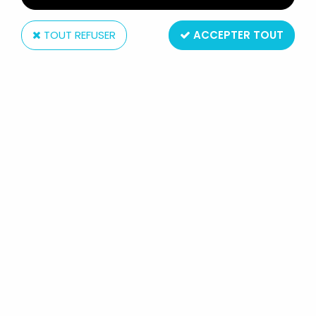
TOUT REFUSER
ACCEPTER TOUT
View-Master
KNIGHT RIDER K2000 - VIEW-
MASTER 3-D NEUF EN BOITE