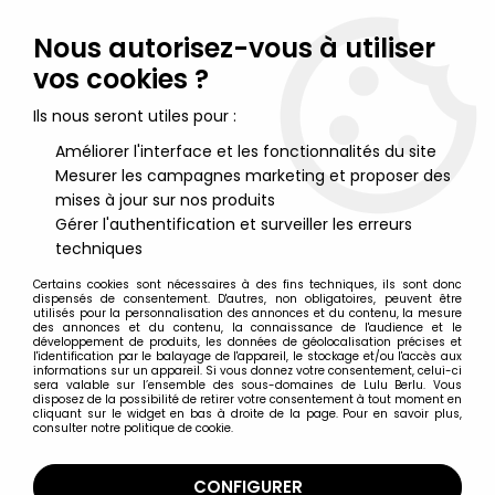
Lulu Berlu, la référence dans l'univers du jouet vintage en
France - Vente à l'international
Nous autorisez-vous à utiliser
vos cookies ?
0
Ils nous seront utiles pour :
Améliorer l'interface et les fonctionnalités du site
Mesurer les campagnes marketing et proposer des
Accueil
>
Famille Doucoeur (La)
>
La Famille Doucoeur - Papa et
Bébé Garçon - Mattel 1984 (ref.9079)
mises à jour sur nos produits
Gérer l'authentification et surveiller les erreurs
techniques
Certains cookies sont nécessaires à des fins techniques, ils sont donc
dispensés de consentement. D'autres, non obligatoires, peuvent être
utilisés pour la personnalisation des annonces et du contenu, la mesure
des annonces et du contenu, la connaissance de l'audience et le
développement de produits, les données de géolocalisation précises et
l'identification par le balayage de l'appareil, le stockage et/ou l'accès aux
informations sur un appareil. Si vous donnez votre consentement, celui-ci
sera valable sur l’ensemble des sous-domaines de Lulu Berlu. Vous
disposez de la possibilité de retirer votre consentement à tout moment en
cliquant sur le widget en bas à droite de la page. Pour en savoir plus,
consulter notre politique de cookie.
CONFIGURER