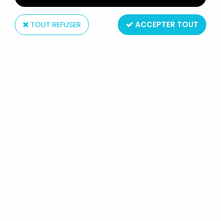
TOUT REFUSER
ACCEPTER TOUT
Mattel
LA FAMILLE DOUCOEUR - PAPA ET
BÉBÉ GARÇON - MATTEL 1984
(REF.9079)