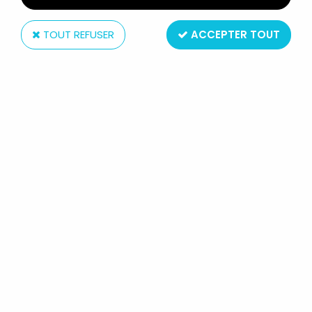
TOUT REFUSER
ACCEPTER TOUT
Flatt World
LE FANTOME (LEE FALK) - FIGURINE
ARTICULÉE (TYPE MEGO) - THE