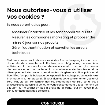
Lulu Berlu, la référence dans l'univers du jouet vintage en
France - Vente à l'international
Nous autorisez-vous à utiliser
vos cookies ?
0
Ils nous seront utiles pour :
Améliorer l'interface et les fonctionnalités du site
Mesurer les campagnes marketing et proposer des
Accueil
>
Fantome (le) (Lee Falk)
>
Le Fantome (Lee Falk) -
Figurine Articulée (type Mego) - The Phantom (Prototype Flatt
mises à jour sur nos produits
World) neuf en boite
Gérer l'authentification et surveiller les erreurs
techniques
Certains cookies sont nécessaires à des fins techniques, ils sont donc
dispensés de consentement. D'autres, non obligatoires, peuvent être
utilisés pour la personnalisation des annonces et du contenu, la mesure
des annonces et du contenu, la connaissance de l'audience et le
développement de produits, les données de géolocalisation précises et
l'identification par le balayage de l'appareil, le stockage et/ou l'accès aux
informations sur un appareil. Si vous donnez votre consentement, celui-ci
sera valable sur l’ensemble des sous-domaines de Lulu Berlu. Vous
disposez de la possibilité de retirer votre consentement à tout moment en
cliquant sur le widget en bas à droite de la page. Pour en savoir plus,
consulter notre politique de cookie.
CONFIGURER