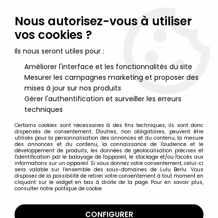
Lulu Berlu, la référence dans l'univers du jouet vintage en
France - Vente à l'international
Nous autorisez-vous à utiliser
vos cookies ?
0
Ils nous seront utiles pour :
Améliorer l'interface et les fonctionnalités du site
Mesurer les campagnes marketing et proposer des
Accueil
>
Hobbit (Le) & Seigneur des Anneaux (Le)
>
Le Seigneur des Anneaux - Figurines ToyBiz
>
mises à jour sur nos produits
Le Seigneur des Anneaux Blisters ''Trilogy''
>
Le Seigneur des
Gérer l'authentification et surveiller les erreurs
Anneaux - Boromir - FOTR Trilogy
techniques
Certains cookies sont nécessaires à des fins techniques, ils sont donc
dispensés de consentement. D'autres, non obligatoires, peuvent être
utilisés pour la personnalisation des annonces et du contenu, la mesure
des annonces et du contenu, la connaissance de l'audience et le
développement de produits, les données de géolocalisation précises et
l'identification par le balayage de l'appareil, le stockage et/ou l'accès aux
informations sur un appareil. Si vous donnez votre consentement, celui-ci
sera valable sur l’ensemble des sous-domaines de Lulu Berlu. Vous
disposez de la possibilité de retirer votre consentement à tout moment en
cliquant sur le widget en bas à droite de la page. Pour en savoir plus,
consulter notre politique de cookie.
CONFIGURER