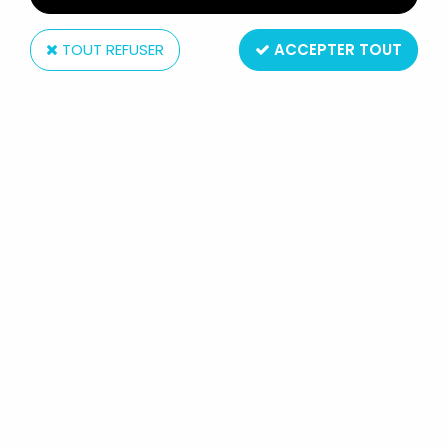
TOUT REFUSER
ACCEPTER TOUT
Toy Biz
LE SEIGNEUR DES ANNEAUX -
BOROMIR - FOTR TRILOGY
Réf. :
AR0005859
Type : Figurine Articulée