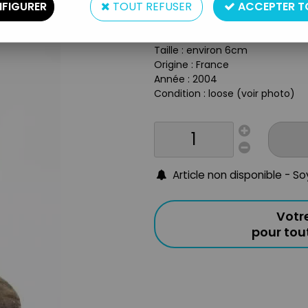
FIGURER
TOUT REFUSER
ACCEPTER T
Réf. :
REF39905
Type : figurine
Matière : métal peint
Taille : environ 6cm
Origine : France
Année : 2004
Condition : loose (voir photo)
Article non disponible - S
Votr
pour to