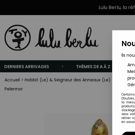
Lulu Berlu, la r
Nou
Ils nou
Amé
DERNIERS ARRIVAGES
THÈMES DE A À Z
Mes
pro
Accueil
>
Hobbit (Le) & Seigneur des Anneaux (Le)
>
Le Seign
Gér
Pelennor
Certains
D'autres
la mesu
produits
stockage
sera va
retirer 
en savoir