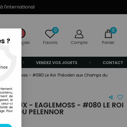
à l'international
0
0
s ?
Français
Favoris
Compte
Panier
ANDE
VENDEZ VOS JOUETS
CONTACT
 nos
ux - Eaglemoss - #080 Le Roi Théoden aux Champs du
entement.
 contenu,
ement de
areil, le
ANNEAUX - EAGLEMOSS - #080 LE ROI
 celui-ci
ilité de
AMPS DU PELENNOR
age. Pour