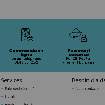
Commande en
Paiement
ligne
sécurisé
ou par téléphone
Par CB, PayPal,
01.43.55.12.52
virement bancaire
Services
Besoin d'aid
Paiement sécurisé
Nous contacter
Livraison
Vendez vos jouets