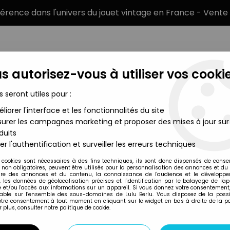
éférence dans l'univers du jouet vintage en France - Vente 
s autorisez-vous à utiliser vos cookie
s seront utiles pour :
liorer l'interface et les fonctionnalités du site
MARQUES
TYPE DE PRODUIT
PRÉCOMM
urer les campagnes marketing et proposer des mises à jour sur
duits
eur des Anneaux - Figurines Eaglemoss
>
Le Seigneur des Annea
er l'authentification et surveiller les erreurs techniques
 cookies sont nécessaires à des fins techniques, ils sont donc dispensés de cons
, non obligatoires, peuvent être utilisés pour la personnalisation des annonces et du
Eaglemoss
re des annonces et du contenu, la connaissance de l'audience et le développ
, les données de géolocalisation précises et l'identification par le balayage de l'app
LE SEIGNEUR DES 
 et/ou l'accès aux informations sur un appareil. Si vous donnez votre consentement,
lable sur l’ensemble des sous-domaines de Lulu Berlu. Vous disposez de la possib
THÉODEN AUX CH
votre consentement à tout moment en cliquant sur le widget en bas à droite de la p
 plus, consulter notre politique de cookie.