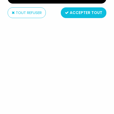
TOUT REFUSER
ACCEPTER TOUT
Eaglemoss
LE SEIGNEUR DES ANNEAUX -
EAGLEMOSS - #177 EOMER AUX
CHAMPS DU PELENNOR
Réf. :
AR0011618