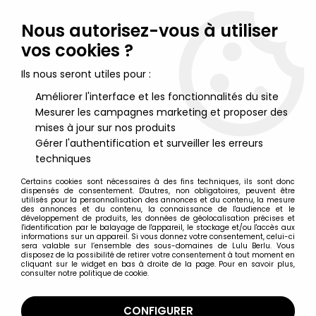
Lulu Berlu, la référence dans l'univers du jouet vintage en
France - Vente à l'international
Nous autorisez-vous à utiliser
vos cookies ?
0
Ils nous seront utiles pour :
Améliorer l'interface et les fonctionnalités du site
Mesurer les campagnes marketing et proposer des
Accueil
>
Hobbit (Le) & Seigneur des Anneaux (Le)
>
Le Seigneur des Anneaux - Figurines Eaglemoss
>
Le Seigneur
mises à jour sur nos produits
des Anneaux - Eaglemoss - #177 Eomer aux Champs du
Gérer l'authentification et surveiller les erreurs
Pelennor
techniques
Certains cookies sont nécessaires à des fins techniques, ils sont donc
dispensés de consentement. D'autres, non obligatoires, peuvent être
utilisés pour la personnalisation des annonces et du contenu, la mesure
des annonces et du contenu, la connaissance de l'audience et le
développement de produits, les données de géolocalisation précises et
l'identification par le balayage de l'appareil, le stockage et/ou l'accès aux
informations sur un appareil. Si vous donnez votre consentement, celui-ci
sera valable sur l’ensemble des sous-domaines de Lulu Berlu. Vous
disposez de la possibilité de retirer votre consentement à tout moment en
cliquant sur le widget en bas à droite de la page. Pour en savoir plus,
consulter notre politique de cookie.
CONFIGURER