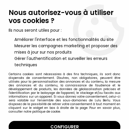
Lulu Berlu, la référence dans l'univers du jouet vintage en
France - Vente à l'international
Nous autorisez-vous à utiliser
vos cookies ?
0
Ils nous seront utiles pour :
Améliorer l'interface et les fonctionnalités du site
Mesurer les campagnes marketing et proposer des
Accueil
>
Hobbit (Le) & Seigneur des Anneaux (Le)
>
Le Seigneur des Anneaux - Figurines Eaglemoss
>
Le Seigneur
mises à jour sur nos produits
des Anneaux - Eaglemoss - #062 Legolas au Gouffre de Helm
Gérer l'authentification et surveiller les erreurs
techniques
Certains cookies sont nécessaires à des fins techniques, ils sont donc
dispensés de consentement. D'autres, non obligatoires, peuvent être
utilisés pour la personnalisation des annonces et du contenu, la mesure
des annonces et du contenu, la connaissance de l'audience et le
développement de produits, les données de géolocalisation précises et
l'identification par le balayage de l'appareil, le stockage et/ou l'accès aux
informations sur un appareil. Si vous donnez votre consentement, celui-ci
sera valable sur l’ensemble des sous-domaines de Lulu Berlu. Vous
disposez de la possibilité de retirer votre consentement à tout moment en
cliquant sur le widget en bas à droite de la page. Pour en savoir plus,
consulter notre politique de cookie.
CONFIGURER