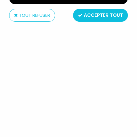
TOUT REFUSER
ACCEPTER TOUT
Eaglemoss
LE SEIGNEUR DES ANNEAUX -
EAGLEMOSS - #062 LEGOLAS AU
GOUFFRE DE HELM
Réf. :
AR0005117
Type : figurine