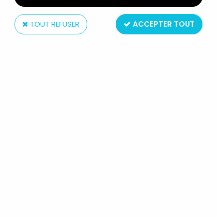
TOUT REFUSER
ACCEPTER TOUT
Toy Biz
LE SEIGNEUR DES ANNEAUX -
EOMER - TTT