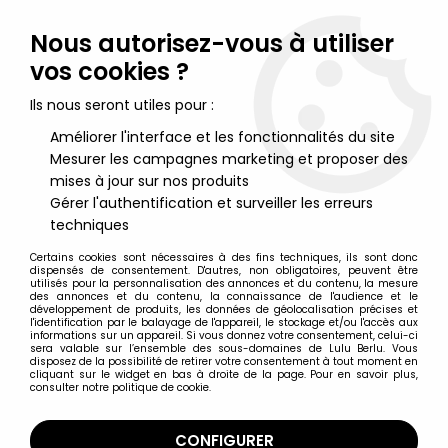
Lulu Berlu, la référence dans l'univers du jouet vintage en
France - Vente à l'international
Nous autorisez-vous à utiliser
vos cookies ?
0
Ils nous seront utiles pour :
Améliorer l'interface et les fonctionnalités du site
Mesurer les campagnes marketing et proposer des
Accueil
>
Hobbit (Le) & Seigneur des Anneaux (Le)
>
Le Seigneur des Anneaux - Figurines ToyBiz
>
mises à jour sur nos produits
Le Seigneur des Anneaux Blisters ''Les Deux Tours''
>
Le Seigneur
Gérer l'authentification et surveiller les erreurs
des Anneaux - Eomer - TTT
techniques
Certains cookies sont nécessaires à des fins techniques, ils sont donc
dispensés de consentement. D'autres, non obligatoires, peuvent être
utilisés pour la personnalisation des annonces et du contenu, la mesure
des annonces et du contenu, la connaissance de l'audience et le
développement de produits, les données de géolocalisation précises et
l'identification par le balayage de l'appareil, le stockage et/ou l'accès aux
informations sur un appareil. Si vous donnez votre consentement, celui-ci
sera valable sur l’ensemble des sous-domaines de Lulu Berlu. Vous
disposez de la possibilité de retirer votre consentement à tout moment en
cliquant sur le widget en bas à droite de la page. Pour en savoir plus,
consulter notre politique de cookie.
CONFIGURER