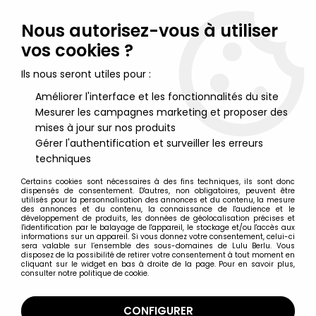
Lulu Berlu, la référence dans l'univers du jouet vintage en
France - Vente à l'international
Nous autorisez-vous à utiliser
vos cookies ?
0
Ils nous seront utiles pour :
Améliorer l'interface et les fonctionnalités du site
Mesurer les campagnes marketing et proposer des
Accueil
>
Bidochon (les)
>
Les Bidochon - Tropico Diffusion (1997)
- Plaque de Porte Sanitaires Privatifs de Robert & Raymonde
mises à jour sur nos produits
Gérer l'authentification et surveiller les erreurs
techniques
Certains cookies sont nécessaires à des fins techniques, ils sont donc
dispensés de consentement. D'autres, non obligatoires, peuvent être
utilisés pour la personnalisation des annonces et du contenu, la mesure
des annonces et du contenu, la connaissance de l'audience et le
développement de produits, les données de géolocalisation précises et
l'identification par le balayage de l'appareil, le stockage et/ou l'accès aux
informations sur un appareil. Si vous donnez votre consentement, celui-ci
sera valable sur l’ensemble des sous-domaines de Lulu Berlu. Vous
disposez de la possibilité de retirer votre consentement à tout moment en
cliquant sur le widget en bas à droite de la page. Pour en savoir plus,
consulter notre politique de cookie.
CONFIGURER