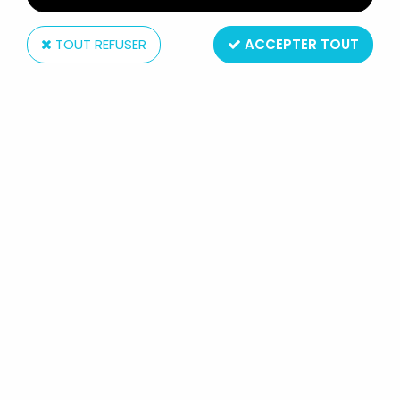
TOUT REFUSER
ACCEPTER TOUT
Tropico diffusion
LES BIDOCHON - TROPICO
DIFFUSION (1997) - PLAQUE DE
PORTE SANITAIRES PRIVATIFS DE