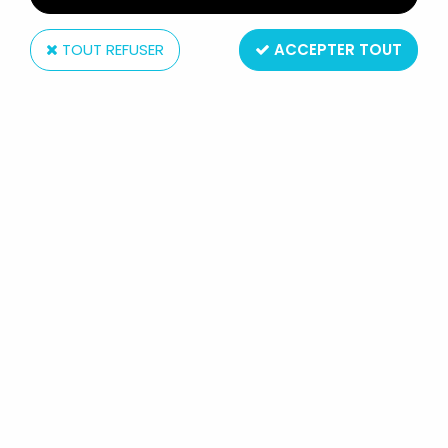
TOUT REFUSER
ACCEPTER TOUT
Mattel
LES MAITRES DE L'UNIVERS
MASTERVERSE - REVELATION HE-RO