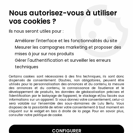
Lulu Berlu, la référence dans l'univers du jouet vintage en
France - Vente à l'international
Nous autorisez-vous à utiliser
vos cookies ?
0
Ils nous seront utiles pour :
Améliorer l'interface et les fonctionnalités du site
Mesurer les campagnes marketing et proposer des
Accueil
>
Maitres de l'Univers (Séries Modernes 2008 et +)
>
Figurines MOTU Masterverse 17cm
>
Les Maitres de l'Univers
mises à jour sur nos produits
Masterverse - Revelation He-Ro
Gérer l'authentification et surveiller les erreurs
techniques
Certains cookies sont nécessaires à des fins techniques, ils sont donc
dispensés de consentement. D'autres, non obligatoires, peuvent être
utilisés pour la personnalisation des annonces et du contenu, la mesure
des annonces et du contenu, la connaissance de l'audience et le
développement de produits, les données de géolocalisation précises et
l'identification par le balayage de l'appareil, le stockage et/ou l'accès aux
informations sur un appareil. Si vous donnez votre consentement, celui-ci
sera valable sur l’ensemble des sous-domaines de Lulu Berlu. Vous
disposez de la possibilité de retirer votre consentement à tout moment en
cliquant sur le widget en bas à droite de la page. Pour en savoir plus,
consulter notre politique de cookie.
CONFIGURER