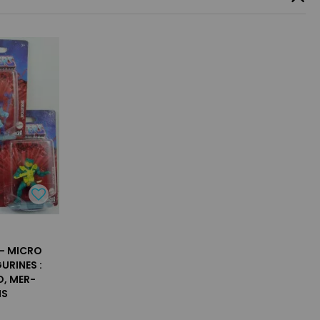
 - MICRO
URINES :
O, MER-
MS