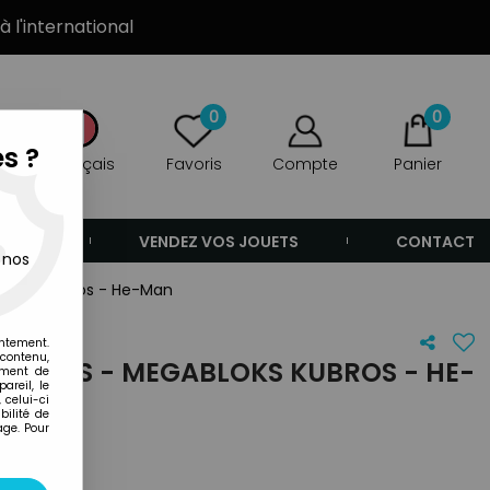
à l'international
0
0
s ?
Français
Favoris
Compte
Panier
ANDE
VENDEZ VOS JOUETS
CONTACT
 nos
gabloks Kubros - He-Man
entement.
 contenu,
'UNIVERS - MEGABLOKS KUBROS - HE-
ement de
areil, le
 celui-ci
ilité de
age. Pour