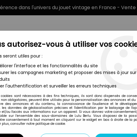
éférence dans l'univers du jouet vintage en France - Vente 
s autorisez-vous à utiliser vos cookie
s seront utiles pour :
liorer l'interface et les fonctionnalités du site
MARQUES
TYPE DE PRODUIT
PRÉCOMM
urer les campagnes marketing et proposer des mises à jour sur
duits
igurines et produits MOTU divers
>
Les Maitres de l'Univers - Me
er l'authentification et surveiller les erreurs techniques
Mattel
 cookies sont nécessaires à des fins techniques, ils sont donc dispensés de cons
, non obligatoires, peuvent être utilisés pour la personnalisation des annonces et du
LES MAITRES DE L
re des annonces et du contenu, la connaissance de l'audience et le développ
, les données de géolocalisation précises et l'identification par le balayage de l'app
MAN
 et/ou l'accès aux informations sur un appareil. Si vous donnez votre consentement,
lable sur l’ensemble des sous-domaines de Lulu Berlu. Vous disposez de la possib
24
,
99
€
TTC
votre consentement à tout moment en cliquant sur le widget en bas à droite de la p
 plus, consulter notre politique de cookie.
Réf. :
AR0011558