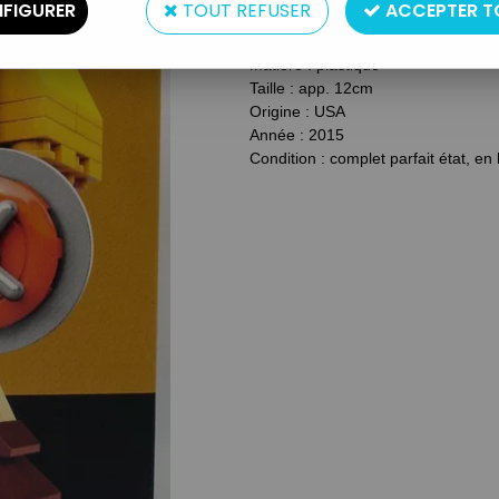
FIGURER
TOUT REFUSER
ACCEPTER T
Type : figurine en briques à ass
Matière : plastique
Taille : app. 12cm
Origine : USA
Année : 2015
Condition : complet parfait état, en 