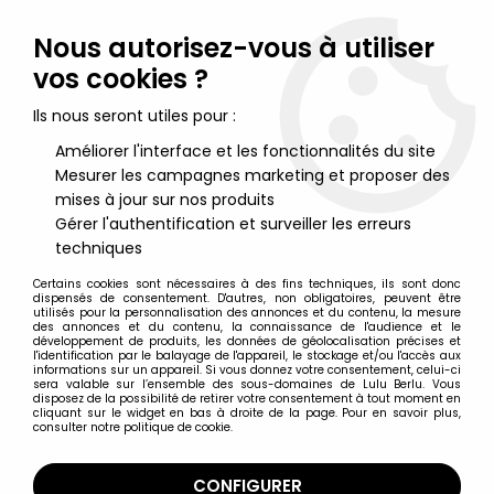
Lulu Berlu, la référence dans l'univers du jouet vintage en
France - Vente à l'international
Nous autorisez-vous à utiliser
vos cookies ?
0
Ils nous seront utiles pour :
Améliorer l'interface et les fonctionnalités du site
Mesurer les campagnes marketing et proposer des
Accueil
>
Maitres de l'Univers (Séries Modernes 2008 et +)
>
Figurines et produits MOTU divers
>
Les Maitres de l'Univers -
mises à jour sur nos produits
Megabloks Kubros - Skeletor
Gérer l'authentification et surveiller les erreurs
techniques
Certains cookies sont nécessaires à des fins techniques, ils sont donc
dispensés de consentement. D'autres, non obligatoires, peuvent être
utilisés pour la personnalisation des annonces et du contenu, la mesure
des annonces et du contenu, la connaissance de l'audience et le
développement de produits, les données de géolocalisation précises et
l'identification par le balayage de l'appareil, le stockage et/ou l'accès aux
informations sur un appareil. Si vous donnez votre consentement, celui-ci
sera valable sur l’ensemble des sous-domaines de Lulu Berlu. Vous
disposez de la possibilité de retirer votre consentement à tout moment en
cliquant sur le widget en bas à droite de la page. Pour en savoir plus,
consulter notre politique de cookie.
CONFIGURER