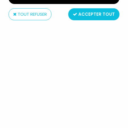
TOUT REFUSER
ACCEPTER TOUT
Mattel
LES MAITRES DE L'UNIVERS -
MEGABLOKS KUBROS - SKELETOR