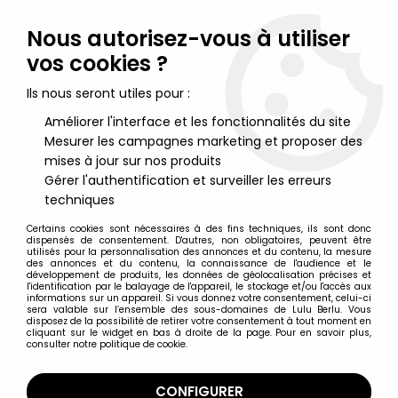
Lulu Berlu, la référence dans l'univers du jouet vintage en
France - Vente à l'international
Nous autorisez-vous à utiliser
vos cookies ?
0
Ils nous seront utiles pour :
Améliorer l'interface et les fonctionnalités du site
Mesurer les campagnes marketing et proposer des
Accueil
>
Schtroumpfs (Les)
>
Schtroumpfs Merchandising
>
Les
Schtroumpfs - Jeu de Familles (Schtroumpf Noir) + Schtroumpf
mises à jour sur nos produits
Joueur de Cartes (ASS / Belokapi) 1983
Gérer l'authentification et surveiller les erreurs
techniques
Certains cookies sont nécessaires à des fins techniques, ils sont donc
dispensés de consentement. D'autres, non obligatoires, peuvent être
utilisés pour la personnalisation des annonces et du contenu, la mesure
des annonces et du contenu, la connaissance de l'audience et le
développement de produits, les données de géolocalisation précises et
l'identification par le balayage de l'appareil, le stockage et/ou l'accès aux
informations sur un appareil. Si vous donnez votre consentement, celui-ci
sera valable sur l’ensemble des sous-domaines de Lulu Berlu. Vous
disposez de la possibilité de retirer votre consentement à tout moment en
cliquant sur le widget en bas à droite de la page. Pour en savoir plus,
consulter notre politique de cookie.
CONFIGURER