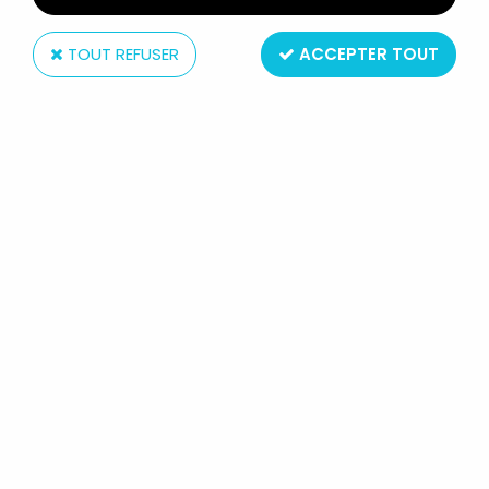
TOUT REFUSER
ACCEPTER TOUT
Schleich
LES SCHTROUMPFS - SCHLEICH -
20131 SCHTROUMPF AVEC CORNET