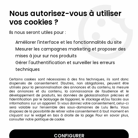
Lulu Berlu, la référence dans l'univers du jouet vintage en
France - Vente à l'international
Nous autorisez-vous à utiliser
vos cookies ?
0
Ils nous seront utiles pour :
Améliorer l'interface et les fonctionnalités du site
Mesurer les campagnes marketing et proposer des
Accueil
>
Schtroumpfs (Les)
>
Schtroumpfs Merchandising
>
Les
Schtroumpfs - Poupée Orli-Jouet FIBA - Schtroumpfette 38cm
mises à jour sur nos produits
Gérer l'authentification et surveiller les erreurs
techniques
Certains cookies sont nécessaires à des fins techniques, ils sont donc
dispensés de consentement. D'autres, non obligatoires, peuvent être
utilisés pour la personnalisation des annonces et du contenu, la mesure
des annonces et du contenu, la connaissance de l'audience et le
développement de produits, les données de géolocalisation précises et
l'identification par le balayage de l'appareil, le stockage et/ou l'accès aux
informations sur un appareil. Si vous donnez votre consentement, celui-ci
sera valable sur l’ensemble des sous-domaines de Lulu Berlu. Vous
disposez de la possibilité de retirer votre consentement à tout moment en
cliquant sur le widget en bas à droite de la page. Pour en savoir plus,
consulter notre politique de cookie.
CONFIGURER