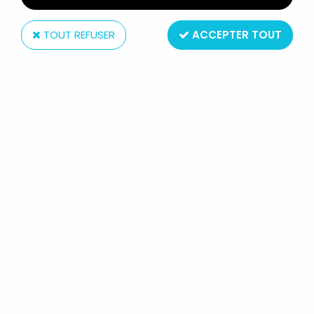
TOUT REFUSER
ACCEPTER TOUT
Orli-Jouet
LES SCHTROUMPFS - POUPÉE ORLI-
JOUET FIBA - SCHTROUMPFETTE
38CM