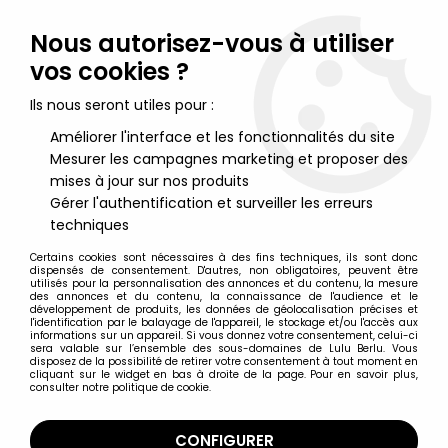
Lulu Berlu, la référence dans l'univers du jouet vintage en
France - Vente à l'international
Nous autorisez-vous à utiliser
vos cookies ?
0
Ils nous seront utiles pour :
Améliorer l'interface et les fonctionnalités du site
Mesurer les campagnes marketing et proposer des
Accueil
>
Schtroumpfs (Les)
>
Schtroumpfs (Figurines)
>
Les
Schtroumpfs - Schleich - 20016 Schtroumpf avocat robe rouge
mises à jour sur nos produits
Gérer l'authentification et surveiller les erreurs
techniques
Certains cookies sont nécessaires à des fins techniques, ils sont donc
dispensés de consentement. D'autres, non obligatoires, peuvent être
utilisés pour la personnalisation des annonces et du contenu, la mesure
des annonces et du contenu, la connaissance de l'audience et le
développement de produits, les données de géolocalisation précises et
l'identification par le balayage de l'appareil, le stockage et/ou l'accès aux
informations sur un appareil. Si vous donnez votre consentement, celui-ci
sera valable sur l’ensemble des sous-domaines de Lulu Berlu. Vous
disposez de la possibilité de retirer votre consentement à tout moment en
cliquant sur le widget en bas à droite de la page. Pour en savoir plus,
consulter notre politique de cookie.
CONFIGURER