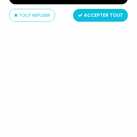
TOUT REFUSER
ACCEPTER TOUT
Schleich
LES SCHTROUMPFS - SCHLEICH -
20016 SCHTROUMPF AVOCAT ROBE
ROUGE