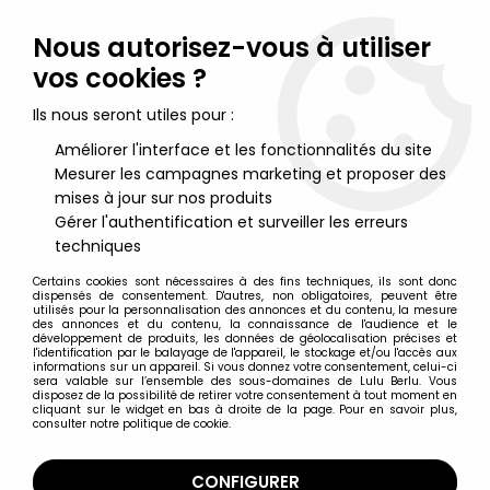
Lulu Berlu, la référence dans l'univers du jouet vintage en
France - Vente à l'international
Nous autorisez-vous à utiliser
vos cookies ?
0
Ils nous seront utiles pour :
Améliorer l'interface et les fonctionnalités du site
Mesurer les campagnes marketing et proposer des
Accueil
>
Schtroumpfs (Les)
>
Super-Schtroumpfs (Figurines)
>
Les Schtroumpfs - Schleich - 40219 Schtroumpf en Barque (en
mises à jour sur nos produits
boite)
Gérer l'authentification et surveiller les erreurs
techniques
Certains cookies sont nécessaires à des fins techniques, ils sont donc
dispensés de consentement. D'autres, non obligatoires, peuvent être
utilisés pour la personnalisation des annonces et du contenu, la mesure
des annonces et du contenu, la connaissance de l'audience et le
développement de produits, les données de géolocalisation précises et
l'identification par le balayage de l'appareil, le stockage et/ou l'accès aux
informations sur un appareil. Si vous donnez votre consentement, celui-ci
sera valable sur l’ensemble des sous-domaines de Lulu Berlu. Vous
disposez de la possibilité de retirer votre consentement à tout moment en
cliquant sur le widget en bas à droite de la page. Pour en savoir plus,
consulter notre politique de cookie.
CONFIGURER