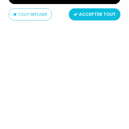
TOUT REFUSER
ACCEPTER TOUT
Schleich
LES SCHTROUMPFS - SCHLEICH -
40219 SCHTROUMPF EN BARQUE