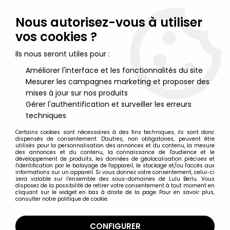
Lulu Berlu, la référence dans l'univers du jouet vintage en
France - Vente à l'international
Nous autorisez-vous à utiliser
vos cookies ?
0
Ils nous seront utiles pour :
Améliorer l'interface et les fonctionnalités du site
Mesurer les campagnes marketing et proposer des
Accueil
>
Maitres de l'Univers (Séries Modernes 2008 et +)
>
Figurines MOTU Classics 17cm
>
Maitres de l'Univers MOTU
mises à jour sur nos produits
Classics - Count Marzo
Gérer l'authentification et surveiller les erreurs
techniques
Certains cookies sont nécessaires à des fins techniques, ils sont donc
dispensés de consentement. D'autres, non obligatoires, peuvent être
utilisés pour la personnalisation des annonces et du contenu, la mesure
des annonces et du contenu, la connaissance de l'audience et le
développement de produits, les données de géolocalisation précises et
l'identification par le balayage de l'appareil, le stockage et/ou l'accès aux
informations sur un appareil. Si vous donnez votre consentement, celui-ci
sera valable sur l’ensemble des sous-domaines de Lulu Berlu. Vous
disposez de la possibilité de retirer votre consentement à tout moment en
cliquant sur le widget en bas à droite de la page. Pour en savoir plus,
consulter notre politique de cookie.
CONFIGURER