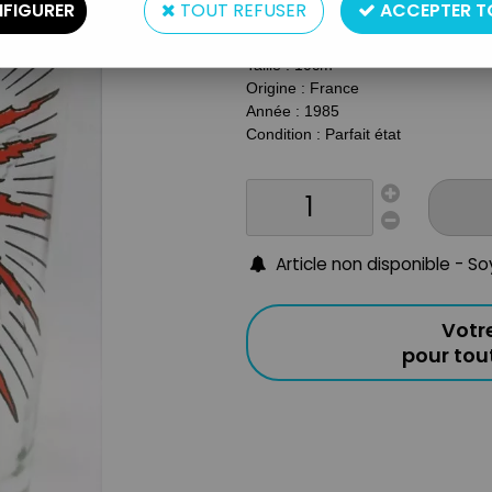
FIGURER
TOUT REFUSER
ACCEPTER T
Type : Verre à moutarde
Matière : Verre
Taille : 10cm
Origine : France
Année : 1985
Condition : Parfait état
Article non disponible - S
Votr
pour to