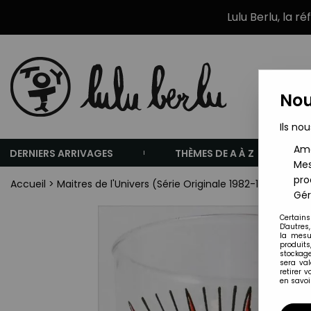
Lulu Berlu, la r
Nou
Ils nou
Amé
DERNIERS ARRIVAGES
THÈMES DE A À Z
Mes
pro
Accueil
>
Maitres de l'Univers (Série Originale 1982-1988)
>
Mai
Gér
Certains
D'autres
la mesu
produits
stockage
sera va
retirer 
en savoir