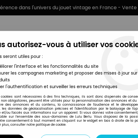
éférence dans l'univers du jouet vintage en France - Vente 
s autorisez-vous à utiliser vos cookie
s seront utiles pour :
liorer l'interface et les fonctionnalités du site
MARQUES
TYPE DE PRODUIT
PRÉCOMM
urer les campagnes marketing et proposer des mises à jour sur
duits
tres de l'Univers Produits dérivés
>
Maîtres de l'univers - Verre A
er l'authentification et surveiller les erreurs techniques
Amora
 cookies sont nécessaires à des fins techniques, ils sont donc dispensés de cons
, non obligatoires, peuvent être utilisés pour la personnalisation des annonces et du
MAÎTRES DE L'UNI
re des annonces et du contenu, la connaissance de l'audience et le développ
, les données de géolocalisation précises et l'identification par le balayage de l'app
MUSCLOR
 et/ou l'accès aux informations sur un appareil. Si vous donnez votre consentement,
lable sur l’ensemble des sous-domaines de Lulu Berlu. Vous disposez de la possib
votre consentement à tout moment en cliquant sur le widget en bas à droite de la p
 plus, consulter notre politique de cookie.
Réf. :
REF7651