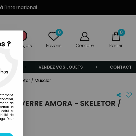
à l'international
0
0
s ?
Français
Favoris
Compte
Panier
ANDE
VENDEZ VOS JOUETS
CONTACT
 nos
mora - Skeletor / Musclor
entement.
 contenu,
VERS - VERRE AMORA - SKELETOR /
ement de
areil, le
 celui-ci
ilité de
age. Pour