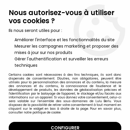
Lulu Berlu, la référence dans l'univers du jouet vintage en
France - Vente à l'international
Nous autorisez-vous à utiliser
vos cookies ?
0
Ils nous seront utiles pour :
Améliorer l'interface et les fonctionnalités du site
Mesurer les campagnes marketing et proposer des
Accueil
>
Marvel Super Héros
>
Marvel Select
>
Marvel Select
Action Figure - Green Goblin
mises à jour sur nos produits
Gérer l'authentification et surveiller les erreurs
techniques
Certains cookies sont nécessaires à des fins techniques, ils sont donc
dispensés de consentement. D'autres, non obligatoires, peuvent être
utilisés pour la personnalisation des annonces et du contenu, la mesure
des annonces et du contenu, la connaissance de l'audience et le
développement de produits, les données de géolocalisation précises et
l'identification par le balayage de l'appareil, le stockage et/ou l'accès aux
informations sur un appareil. Si vous donnez votre consentement, celui-ci
sera valable sur l’ensemble des sous-domaines de Lulu Berlu. Vous
disposez de la possibilité de retirer votre consentement à tout moment en
cliquant sur le widget en bas à droite de la page. Pour en savoir plus,
consulter notre politique de cookie.
CONFIGURER