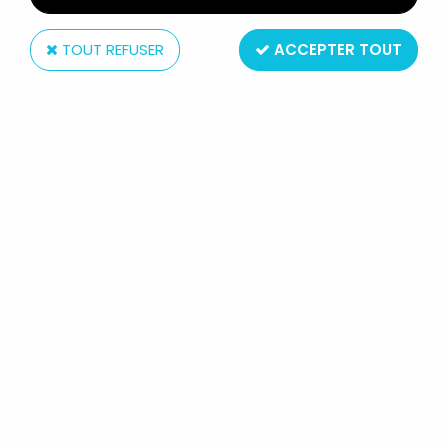
TOUT REFUSER
ACCEPTER TOUT
Diamond Select
MARVEL SELECT ACTION FIGURE -
GREEN GOBLIN