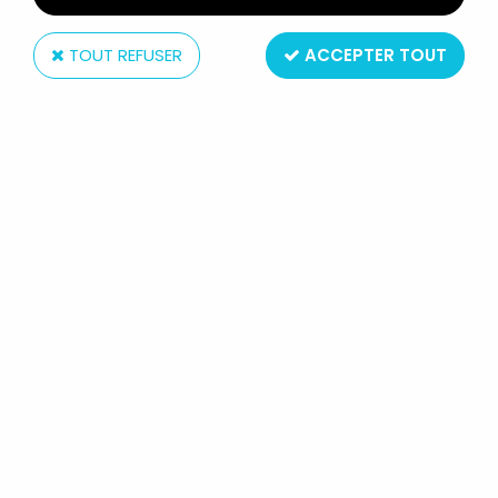
TOUT REFUSER
ACCEPTER TOUT
Eaglemoss
MARVEL SUPER HEROES -
EAGLEMOSS - #032 VENOM
Réf. :
AR0003077
Type : figurine
Matière : métal peint