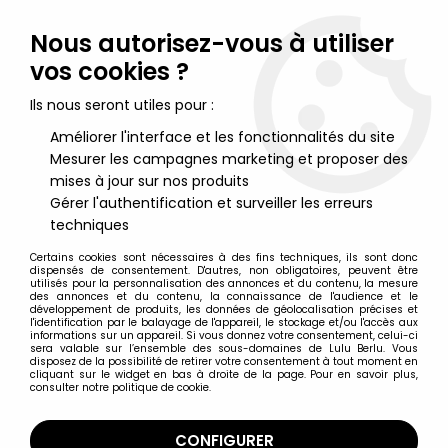
Lulu Berlu, la référence dans l'univers du jouet vintage en
France - Vente à l'international
Nous autorisez-vous à utiliser
vos cookies ?
0
Ils nous seront utiles pour :
Améliorer l'interface et les fonctionnalités du site
Mesurer les campagnes marketing et proposer des
Accueil
>
Marvel Super Héros
>
Marvel Collection Super-Héros Eaglemoss
>
Marvel Super
mises à jour sur nos produits
Heroes - Eaglemoss - #032 Venom
Gérer l'authentification et surveiller les erreurs
techniques
Certains cookies sont nécessaires à des fins techniques, ils sont donc
dispensés de consentement. D'autres, non obligatoires, peuvent être
utilisés pour la personnalisation des annonces et du contenu, la mesure
des annonces et du contenu, la connaissance de l'audience et le
développement de produits, les données de géolocalisation précises et
l'identification par le balayage de l'appareil, le stockage et/ou l'accès aux
informations sur un appareil. Si vous donnez votre consentement, celui-ci
sera valable sur l’ensemble des sous-domaines de Lulu Berlu. Vous
disposez de la possibilité de retirer votre consentement à tout moment en
cliquant sur le widget en bas à droite de la page. Pour en savoir plus,
consulter notre politique de cookie.
CONFIGURER