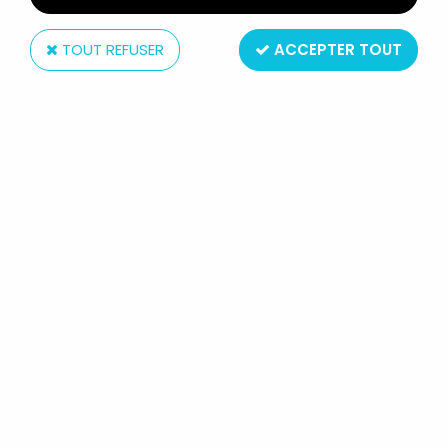
TOUT REFUSER
ACCEPTER TOUT
Eaglemoss
MARVEL SUPER HEROES -
EAGLEMOSS - #074 HAVOK
14
,
99
€
TTC
Réf. :
AR0006996
Type : figurine