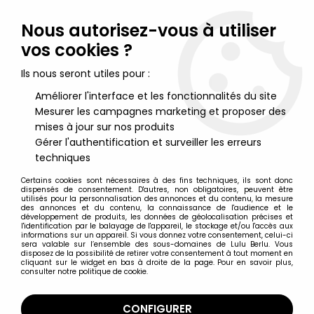
Lulu Berlu, la référence dans l'univers du jouet vintage en
France - Vente à l'international
Nous autorisez-vous à utiliser
vos cookies ?
0
Ils nous seront utiles pour :
Améliorer l'interface et les fonctionnalités du site
Mesurer les campagnes marketing et proposer des
Accueil
>
Marvel Super Héros
>
Marvel Collection Super-Héros Eaglemoss
>
Marvel Super
mises à jour sur nos produits
Heroes - Eaglemoss - #074 Havok
Gérer l'authentification et surveiller les erreurs
techniques
Certains cookies sont nécessaires à des fins techniques, ils sont donc
dispensés de consentement. D'autres, non obligatoires, peuvent être
utilisés pour la personnalisation des annonces et du contenu, la mesure
des annonces et du contenu, la connaissance de l'audience et le
développement de produits, les données de géolocalisation précises et
l'identification par le balayage de l'appareil, le stockage et/ou l'accès aux
informations sur un appareil. Si vous donnez votre consentement, celui-ci
sera valable sur l’ensemble des sous-domaines de Lulu Berlu. Vous
disposez de la possibilité de retirer votre consentement à tout moment en
cliquant sur le widget en bas à droite de la page. Pour en savoir plus,
consulter notre politique de cookie.
CONFIGURER