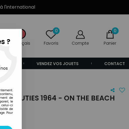
à l'international
0
0
s ?
Français
Favoris
Compte
Panier
ANDE
VENDEZ VOS JOUETS
CONTACT
 nos
entement.
 contenu,
US CUTIES 1964 - ON THE BEACH
ement de
areil, le
 celui-ci
ilité de
age. Pour