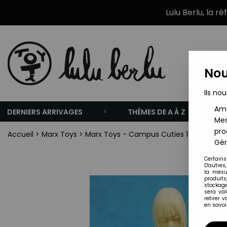
Lulu Berlu, la r
Nou
Ils nou
Amé
DERNIERS ARRIVAGES
THÈMES DE A À Z
Mes
pro
Accueil
>
Marx Toys
>
Marx Toys - Campus Cuties 1964 - On 
Gér
Certains
D'autres
la mesu
produits
stockage
sera va
retirer 
en savoir