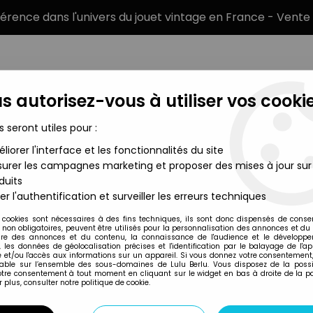
éférence dans l'univers du jouet vintage en France - Vente 
s autorisez-vous à utiliser vos cookie
s seront utiles pour :
liorer l'interface et les fonctionnalités du site
MARQUES
TYPE DE PRODUIT
PRÉCOMM
urer les campagnes marketing et proposer des mises à jour sur
duits
the Beach
er l'authentification et surveiller les erreurs techniques
Marx Toys
 cookies sont nécessaires à des fins techniques, ils sont donc dispensés de cons
, non obligatoires, peuvent être utilisés pour la personnalisation des annonces et du
MARX TOYS - CAMP
re des annonces et du contenu, la connaissance de l'audience et le développ
, les données de géolocalisation précises et l'identification par le balayage de l'app
 et/ou l'accès aux informations sur un appareil. Si vous donnez votre consentement,
lable sur l’ensemble des sous-domaines de Lulu Berlu. Vous disposez de la possib
votre consentement à tout moment en cliquant sur le widget en bas à droite de la p
Réf. :
REF40635
 plus, consulter notre politique de cookie.
Type : figurine monochrome