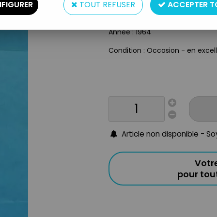
Matière : plastique
FIGURER
TOUT REFUSER
ACCEPTER T
Taille : 15cm
Origine : USA
Année : 1964
Condition : Occasion - en excell
Article non disponible - S
Votr
pour to