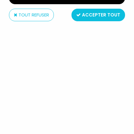
TOUT REFUSER
ACCEPTER TOUT
Kenner
M.A.S.K. - COMMUNICATORS
ELECTRONIC INTERCOM SET -
KENNER JOTASTAR