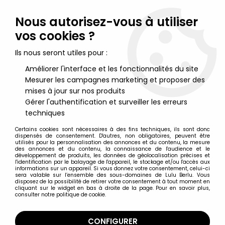
Lulu Berlu, la référence dans l'univers du jouet vintage en
France - Vente à l'international
Nous autorisez-vous à utiliser
vos cookies ?
0
Ils nous seront utiles pour :
Améliorer l'interface et les fonctionnalités du site
Mesurer les campagnes marketing et proposer des
Accueil
>
M.A.S.K.
>
M.A.S.K. Merchandising
>
M.A.S.K. -
Communicators Electronic Intercom Set - Kenner Jotastar
mises à jour sur nos produits
Gérer l'authentification et surveiller les erreurs
techniques
Certains cookies sont nécessaires à des fins techniques, ils sont donc
dispensés de consentement. D'autres, non obligatoires, peuvent être
utilisés pour la personnalisation des annonces et du contenu, la mesure
des annonces et du contenu, la connaissance de l'audience et le
développement de produits, les données de géolocalisation précises et
l'identification par le balayage de l'appareil, le stockage et/ou l'accès aux
informations sur un appareil. Si vous donnez votre consentement, celui-ci
sera valable sur l’ensemble des sous-domaines de Lulu Berlu. Vous
disposez de la possibilité de retirer votre consentement à tout moment en
cliquant sur le widget en bas à droite de la page. Pour en savoir plus,
consulter notre politique de cookie.
CONFIGURER