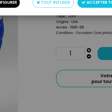
FIGURER
TOUT REFUSER
ACCEPTER T
Type : Figurine articulée
Matière : Plastique
Taille : 7cm
Origine : USA
Année : 1985-88
Condition : Occasion (voir photo
Votr
pour to