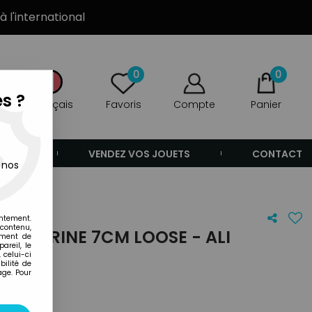
à l'international
0
0
s ?
Français
Favoris
Compte
Panier
ANDE
VENDEZ VOS JOUETS
CONTACT
 nos
entement.
 contenu,
 - FIGURINE 7CM LOOSE - ALI
ement de
areil, le
LLET)
 celui-ci
ilité de
age. Pour