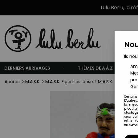
Lulu Berlu, la r
Nou
Ils nou
Amé
DERNIERS ARRIVAGES
THÈMES DE A À Z
Mes
pro
Accueil
>
M.A.S.K.
>
M.A.S.K. Figurines loose
>
M.A.S.K. - Kenner 
Gér
Certains
D'autres
la mesu
produits
stockage
sera va
retirer 
en savoir