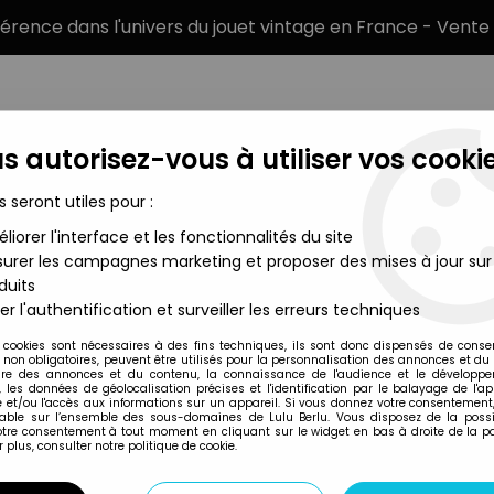
éférence dans l'univers du jouet vintage en France - Vente 
s autorisez-vous à utiliser vos cookie
s seront utiles pour :
liorer l'interface et les fonctionnalités du site
MARQUES
TYPE DE PRODUIT
PRÉCOMM
urer les campagnes marketing et proposer des mises à jour sur
duits
- Figurine 7cm loose - Ali Bombay (from Bullet)
er l'authentification et surveiller les erreurs techniques
Kenner
 cookies sont nécessaires à des fins techniques, ils sont donc dispensés de cons
, non obligatoires, peuvent être utilisés pour la personnalisation des annonces et du
M.A.S.K. - KENNER
re des annonces et du contenu, la connaissance de l'audience et le développ
, les données de géolocalisation précises et l'identification par le balayage de l'app
BOMBAY (FROM BU
 et/ou l'accès aux informations sur un appareil. Si vous donnez votre consentement,
lable sur l’ensemble des sous-domaines de Lulu Berlu. Vous disposez de la possib
19
,
99
€
TTC
votre consentement à tout moment en cliquant sur le widget en bas à droite de la p
 plus, consulter notre politique de cookie.
Réf. :
AR0043944