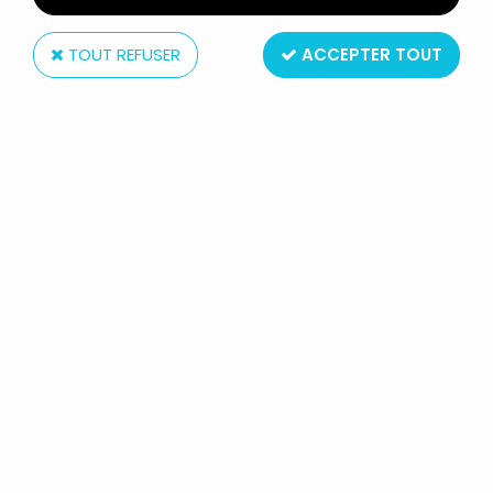
TOUT REFUSER
ACCEPTER TOUT
Mattel
MASTERS OF THE UNIVERSE -
CLAMP CHAMP / PINÇOR (CARTE