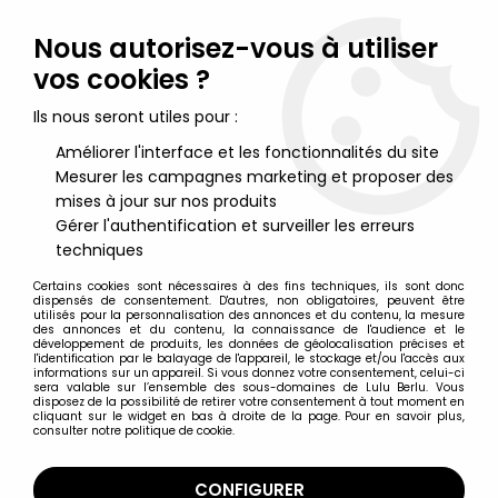
Lulu Berlu, la référence dans l'univers du jouet vintage en
France - Vente à l'international
Nous autorisez-vous à utiliser
vos cookies ?
0
Ils nous seront utiles pour :
Améliorer l'interface et les fonctionnalités du site
Mesurer les campagnes marketing et proposer des
Accueil
>
Maitres de l'Univers (Série Originale 1982-1988)
>
Maitres de l'Univers Figurines sous blister
>
Masters of the
mises à jour sur nos produits
Universe - Clamp Champ / Pinçor (carte USA)
Gérer l'authentification et surveiller les erreurs
techniques
Certains cookies sont nécessaires à des fins techniques, ils sont donc
dispensés de consentement. D'autres, non obligatoires, peuvent être
utilisés pour la personnalisation des annonces et du contenu, la mesure
des annonces et du contenu, la connaissance de l'audience et le
développement de produits, les données de géolocalisation précises et
l'identification par le balayage de l'appareil, le stockage et/ou l'accès aux
informations sur un appareil. Si vous donnez votre consentement, celui-ci
sera valable sur l’ensemble des sous-domaines de Lulu Berlu. Vous
disposez de la possibilité de retirer votre consentement à tout moment en
cliquant sur le widget en bas à droite de la page. Pour en savoir plus,
consulter notre politique de cookie.
CONFIGURER