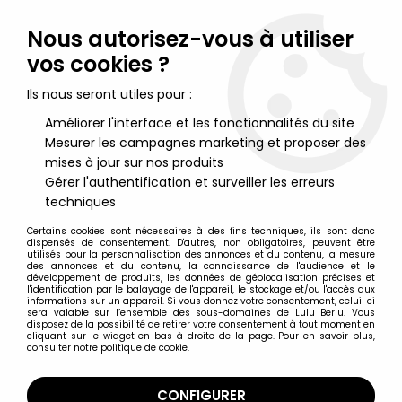
Lulu Berlu, la référence dans l'univers du jouet vintage en
France - Vente à l'international
Nous autorisez-vous à utiliser
vos cookies ?
0
Ils nous seront utiles pour :
Améliorer l'interface et les fonctionnalités du site
Mesurer les campagnes marketing et proposer des
Accueil
>
Maitres de l'Univers (Série Originale 1982-1988)
>
Maitres de l'Univers Produits dérivés
>
Masters of the Universe -
mises à jour sur nos produits
Livre - Editions Zinco - Masters Magazine n°7
Gérer l'authentification et surveiller les erreurs
techniques
Certains cookies sont nécessaires à des fins techniques, ils sont donc
dispensés de consentement. D'autres, non obligatoires, peuvent être
utilisés pour la personnalisation des annonces et du contenu, la mesure
des annonces et du contenu, la connaissance de l'audience et le
développement de produits, les données de géolocalisation précises et
l'identification par le balayage de l'appareil, le stockage et/ou l'accès aux
informations sur un appareil. Si vous donnez votre consentement, celui-ci
sera valable sur l’ensemble des sous-domaines de Lulu Berlu. Vous
disposez de la possibilité de retirer votre consentement à tout moment en
cliquant sur le widget en bas à droite de la page. Pour en savoir plus,
consulter notre politique de cookie.
CONFIGURER