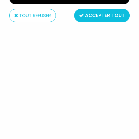
TOUT REFUSER
ACCEPTER TOUT
Mattel
MASTERS OF THE UNIVERSE - LIVRE
- EDITIONS ZINCO - MASTERS
MAGAZINE N°7
Réf. :
REF13857
Type : Magazine illustré