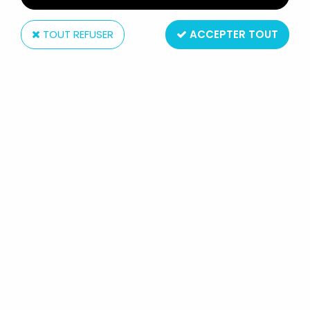
TOUT REFUSER
ACCEPTER TOUT
Masudaya
MASUDAYA ?? - HANDHELD GAME -
DAUPHINS (OCCASION)