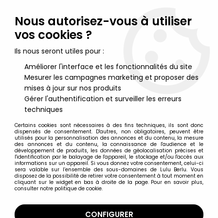
Lulu Berlu, la référence dans l'univers du jouet vintage en
France - Vente à l'international
Nous autorisez-vous à utiliser
vos cookies ?
0
Ils nous seront utiles pour :
Améliorer l'interface et les fonctionnalités du site
Mesurer les campagnes marketing et proposer des
Accueil
>
Jeux Electroniques & Vidéo Vintage
>
Masudaya
>
Masudaya ?? - Handheld Game - Dauphins (occasion)
mises à jour sur nos produits
Gérer l'authentification et surveiller les erreurs
techniques
Certains cookies sont nécessaires à des fins techniques, ils sont donc
dispensés de consentement. D'autres, non obligatoires, peuvent être
utilisés pour la personnalisation des annonces et du contenu, la mesure
des annonces et du contenu, la connaissance de l'audience et le
développement de produits, les données de géolocalisation précises et
l'identification par le balayage de l'appareil, le stockage et/ou l'accès aux
informations sur un appareil. Si vous donnez votre consentement, celui-ci
sera valable sur l’ensemble des sous-domaines de Lulu Berlu. Vous
disposez de la possibilité de retirer votre consentement à tout moment en
cliquant sur le widget en bas à droite de la page. Pour en savoir plus,
consulter notre politique de cookie.
CONFIGURER