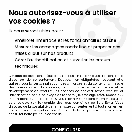
Lulu Berlu, la référence dans l'univers du jouet vintage en
France - Vente à l'international
Nous autorisez-vous à utiliser
vos cookies ?
0
Ils nous seront utiles pour :
Améliorer l'interface et les fonctionnalités du site
Mesurer les campagnes marketing et proposer des
Accueil
>
Mazinger
>
Mazinger Z - Mazinger "Manga Color" -
Figurine Vinyl 40cm "A Legion of Heroes" - HL Pro
mises à jour sur nos produits
Gérer l'authentification et surveiller les erreurs
techniques
Certains cookies sont nécessaires à des fins techniques, ils sont donc
dispensés de consentement. D'autres, non obligatoires, peuvent être
utilisés pour la personnalisation des annonces et du contenu, la mesure
des annonces et du contenu, la connaissance de l'audience et le
développement de produits, les données de géolocalisation précises et
l'identification par le balayage de l'appareil, le stockage et/ou l'accès aux
informations sur un appareil. Si vous donnez votre consentement, celui-ci
sera valable sur l’ensemble des sous-domaines de Lulu Berlu. Vous
disposez de la possibilité de retirer votre consentement à tout moment en
cliquant sur le widget en bas à droite de la page. Pour en savoir plus,
consulter notre politique de cookie.
CONFIGURER