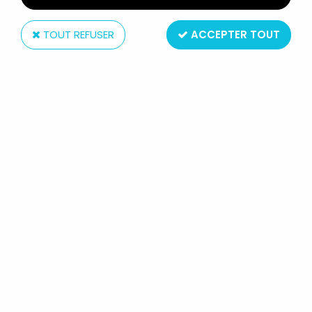
TOUT REFUSER
ACCEPTER TOUT
High Dream - HL Pro
MAZINGER Z - MAZINGER "MANGA
COLOR" - FIGURINE VINYL 40CM "A
LEGION OF HEROES" - HL PRO