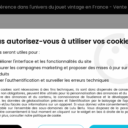
éférence dans l'univers du jouet vintage en France - Vente 
s autorisez-vous à utiliser vos cookie
s seront utiles pour :
liorer l'interface et les fonctionnalités du site
MARQUES
TYPE DE PRODUIT
PRÉCOMM
urer les campagnes marketing et proposer des mises à jour sur
duits
er l'authentification et surveiller les erreurs techniques
McFarlane Toys
 cookies sont nécessaires à des fins techniques, ils sont donc dispensés de cons
, non obligatoires, peuvent être utilisés pour la personnalisation des annonces et du
MCFARLANE'S SPAW
re des annonces et du contenu, la connaissance de l'audience et le développ
, les données de géolocalisation précises et l'identification par le balayage de l'app
 et/ou l'accès aux informations sur un appareil. Si vous donnez votre consentement,
lable sur l’ensemble des sous-domaines de Lulu Berlu. Vous disposez de la possib
votre consentement à tout moment en cliquant sur le widget en bas à droite de la p
Réf. :
REF19499
 plus, consulter notre politique de cookie.
Type : figurine articulée
Matière : plastique