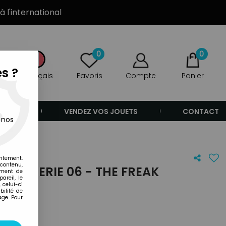
à l'international
0
0
s ?
Français
Favoris
Compte
Panier
ANDE
VENDEZ VOS JOUETS
CONTACT
 nos
entement.
 contenu,
N - SERIE 06 - THE FREAK
ement de
areil, le
 celui-ci
ilité de
age. Pour