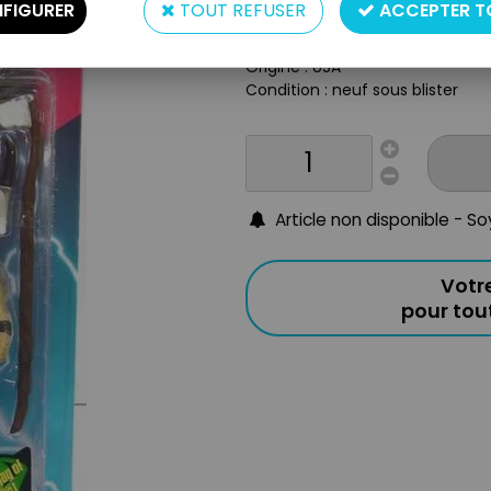
FIGURER
TOUT REFUSER
ACCEPTER T
Echelle : 6 pouces (15cm)
Année : 1997
Origine : USA
Condition : neuf sous blister
Article non disponible - S
Votr
pour to