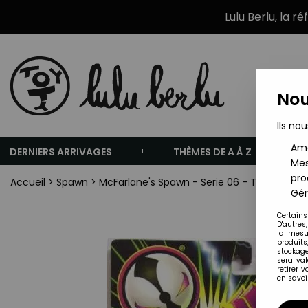
Lulu Berlu, la r
Nou
Ils nou
Amé
DERNIERS ARRIVAGES
THÈMES DE A À Z
Mes
pro
Accueil
>
Spawn
>
McFarlane's Spawn - Serie 06 - The Freak
Gér
Certains
D'autres
la mesu
produits
stockage
sera va
retirer 
en savoir