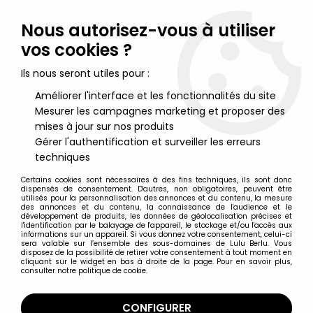
Lulu Berlu, la référence dans l'univers du jouet vintage en
France - Vente à l'international
Nous autorisez-vous à utiliser
vos cookies ?
0
Ils nous seront utiles pour :
Améliorer l'interface et les fonctionnalités du site
Mesurer les campagnes marketing et proposer des
Accueil
>
Spawn
>
McFarlane's Spawn - Serie 33 (Age of the
Pharaohs) - Scarab Assassin (loose)
mises à jour sur nos produits
Gérer l'authentification et surveiller les erreurs
techniques
Certains cookies sont nécessaires à des fins techniques, ils sont donc
dispensés de consentement. D'autres, non obligatoires, peuvent être
utilisés pour la personnalisation des annonces et du contenu, la mesure
des annonces et du contenu, la connaissance de l'audience et le
développement de produits, les données de géolocalisation précises et
l'identification par le balayage de l'appareil, le stockage et/ou l'accès aux
informations sur un appareil. Si vous donnez votre consentement, celui-ci
sera valable sur l’ensemble des sous-domaines de Lulu Berlu. Vous
disposez de la possibilité de retirer votre consentement à tout moment en
cliquant sur le widget en bas à droite de la page. Pour en savoir plus,
consulter notre politique de cookie.
CONFIGURER