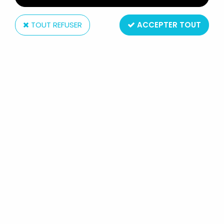
TOUT REFUSER
ACCEPTER TOUT
McFarlane Toys
MCFARLANE'S SPAWN - SERIE 33
(AGE OF THE PHARAOHS) - SCARAB
ASSASSIN (LOOSE)