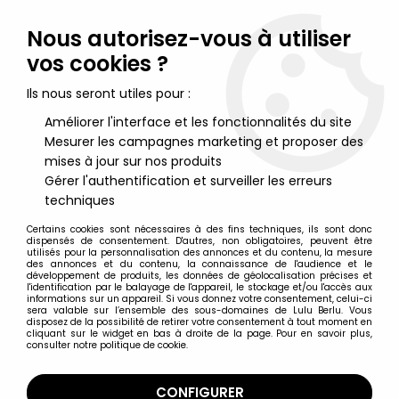
Lulu Berlu, la référence dans l'univers du jouet vintage en
France - Vente à l'international
Nous autorisez-vous à utiliser
vos cookies ?
0
Ils nous seront utiles pour :
Améliorer l'interface et les fonctionnalités du site
Mesurer les campagnes marketing et proposer des
Accueil
>
Mickey et ses amis
>
Mickey et ses amis - Figurine Vinyl
Disney - Bébé Mickey sur bouée
mises à jour sur nos produits
Gérer l'authentification et surveiller les erreurs
techniques
Certains cookies sont nécessaires à des fins techniques, ils sont donc
dispensés de consentement. D'autres, non obligatoires, peuvent être
utilisés pour la personnalisation des annonces et du contenu, la mesure
des annonces et du contenu, la connaissance de l'audience et le
développement de produits, les données de géolocalisation précises et
l'identification par le balayage de l'appareil, le stockage et/ou l'accès aux
informations sur un appareil. Si vous donnez votre consentement, celui-ci
sera valable sur l’ensemble des sous-domaines de Lulu Berlu. Vous
disposez de la possibilité de retirer votre consentement à tout moment en
cliquant sur le widget en bas à droite de la page. Pour en savoir plus,
consulter notre politique de cookie.
CONFIGURER