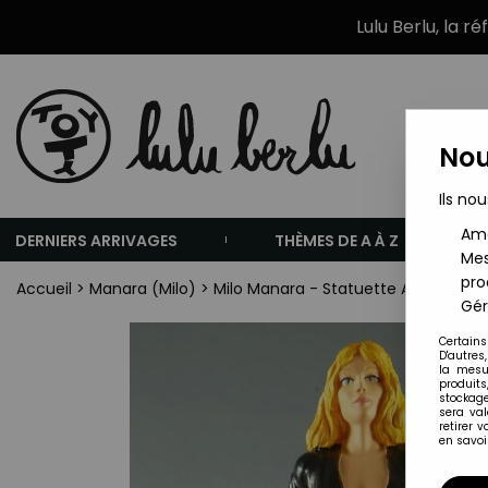
Lulu Berlu, la r
Nou
Ils nou
Amé
DERNIERS ARRIVAGES
THÈMES DE A À Z
Mes
pro
Accueil
>
Manara (Milo)
>
Milo Manara - Statuette Altaya N° 41
Gér
Certains
D'autres
la mesu
produits
stockage
sera va
retirer 
en savoir