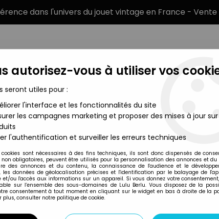
éférence dans l'univers du jouet vintage en France - Vente 
s autorisez-vous à utiliser vos cookie
s seront utiles pour :
liorer l'interface et les fonctionnalités du site
MARQUES
TYPE DE PRODUIT
PRÉCOMM
urer les campagnes marketing et proposer des mises à jour sur
duits
 - Paola
er l'authentification et surveiller les erreurs techniques
Altaya
 cookies sont nécessaires à des fins techniques, ils sont donc dispensés de cons
, non obligatoires, peuvent être utilisés pour la personnalisation des annonces et du
MILO MANARA - ST
re des annonces et du contenu, la connaissance de l'audience et le développ
, les données de géolocalisation précises et l'identification par le balayage de l'app
 et/ou l'accès aux informations sur un appareil. Si vous donnez votre consentement,
lable sur l’ensemble des sous-domaines de Lulu Berlu. Vous disposez de la possib
votre consentement à tout moment en cliquant sur le widget en bas à droite de la p
Réf. :
AR0002969
 plus, consulter notre politique de cookie.
Type : Figurine
Matière : Résine