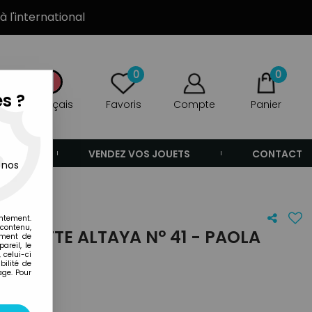
à l'international
0
0
s ?
Français
Favoris
Compte
Panier
ANDE
VENDEZ VOS JOUETS
CONTACT
 nos
entement.
 contenu,
ATUETTE ALTAYA N° 41 - PAOLA
ement de
areil, le
 celui-ci
ilité de
age. Pour