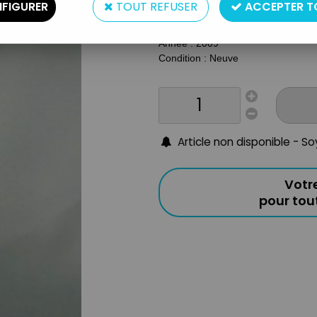
FIGURER
TOUT REFUSER
ACCEPTER T
Taille : 16cm environ
Origine : France/Italie
Année : 2009
Condition :
Neuve
Article non disponible - S
Votr
pour to