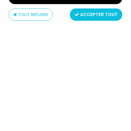
TOUT REFUSER
ACCEPTER TOUT
McFarlane Toys
MORTAL KOMBAT - SCORPION
"BLACKOUT" & RAIDEN