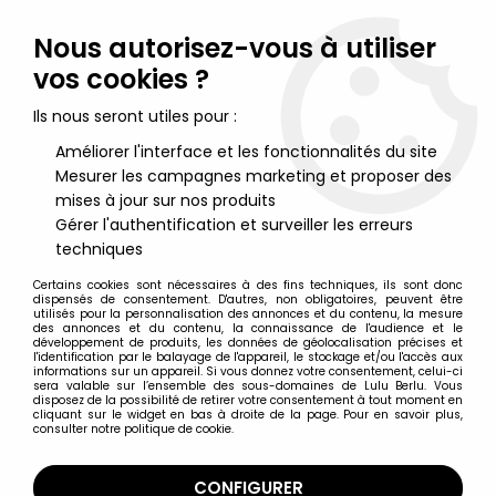
Lulu Berlu, la référence dans l'univers du jouet vintage en
France - Vente à l'international
Nous autorisez-vous à utiliser
vos cookies ?
0
Ils nous seront utiles pour :
Améliorer l'interface et les fonctionnalités du site
Mesurer les campagnes marketing et proposer des
Accueil
>
Mortal Kombat
>
Mortal Kombat - Scorpion "Blackout" &
Raiden "Uncompromising Defender" - Figurines 18cm McFarlane
mises à jour sur nos produits
Toys
Gérer l'authentification et surveiller les erreurs
techniques
Certains cookies sont nécessaires à des fins techniques, ils sont donc
dispensés de consentement. D'autres, non obligatoires, peuvent être
utilisés pour la personnalisation des annonces et du contenu, la mesure
des annonces et du contenu, la connaissance de l'audience et le
développement de produits, les données de géolocalisation précises et
l'identification par le balayage de l'appareil, le stockage et/ou l'accès aux
informations sur un appareil. Si vous donnez votre consentement, celui-ci
sera valable sur l’ensemble des sous-domaines de Lulu Berlu. Vous
disposez de la possibilité de retirer votre consentement à tout moment en
cliquant sur le widget en bas à droite de la page. Pour en savoir plus,
consulter notre politique de cookie.
CONFIGURER