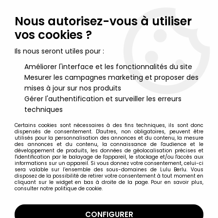
Lulu Berlu, la référence dans l'univers du jouet vintage en
France - Vente à l'international
Nous autorisez-vous à utiliser
vos cookies ?
0
Ils nous seront utiles pour :
Améliorer l'interface et les fonctionnalités du site
Mesurer les campagnes marketing et proposer des
Accueil
>
Mortal Kombat
>
Mortal Kombat - Sub-Zero "Frozen
Over" - Figurine 18cm McFarlane Toys
mises à jour sur nos produits
Gérer l'authentification et surveiller les erreurs
techniques
Certains cookies sont nécessaires à des fins techniques, ils sont donc
dispensés de consentement. D'autres, non obligatoires, peuvent être
utilisés pour la personnalisation des annonces et du contenu, la mesure
des annonces et du contenu, la connaissance de l'audience et le
développement de produits, les données de géolocalisation précises et
l'identification par le balayage de l'appareil, le stockage et/ou l'accès aux
informations sur un appareil. Si vous donnez votre consentement, celui-ci
sera valable sur l’ensemble des sous-domaines de Lulu Berlu. Vous
disposez de la possibilité de retirer votre consentement à tout moment en
cliquant sur le widget en bas à droite de la page. Pour en savoir plus,
consulter notre politique de cookie.
CONFIGURER