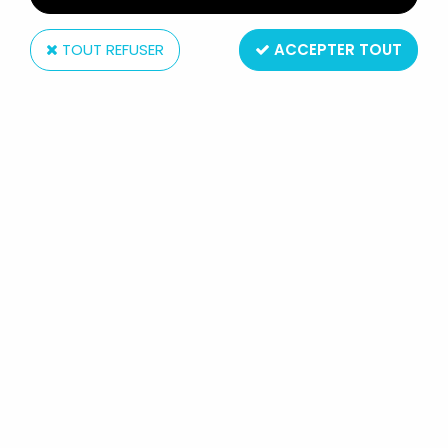
TOUT REFUSER
ACCEPTER TOUT
McFarlane Toys
MORTAL KOMBAT - SUB-ZERO
"FROZEN OVER" - FIGURINE 18CM
MCFARLANE TOYS