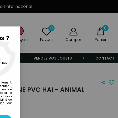
à l'international
0
0
s ?
Français
Favoris
Compte
Panier
ANDE
VENDEZ VOS JOUETS
CONTACT
 nos
entement.
 contenu,
FIGURINE PVC HAI - ANIMAL
ement de
areil, le
 celui-ci
ilité de
age. Pour