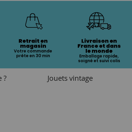
Retrait en
Livraison en
magasin
France et dans
le monde
Votre commande
prête en 30 min
Emballage rapide,
soigné et suivi colis
e ?
Jouets vintage