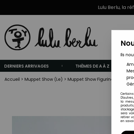
Lulu Berlu, la r
Nou
Ils nou
Amé
DERNIERS ARRIVAGES
THÈMES DE A À Z
Mes
pro
Accueil
>
Muppet Show (Le)
>
Muppet Show Figurines PVC
>
M
Gér
Certains
D'autres
la mesu
produits
stockage
sera va
retirer 
en savoir