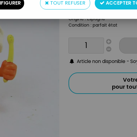
FIGURER
TOUT REFUSER
ACCEPTER T
Taille : 6cm
Année : 1985
Origine : Espagne
Condition : parfait état
Article non disponible - S
Votr
pour to