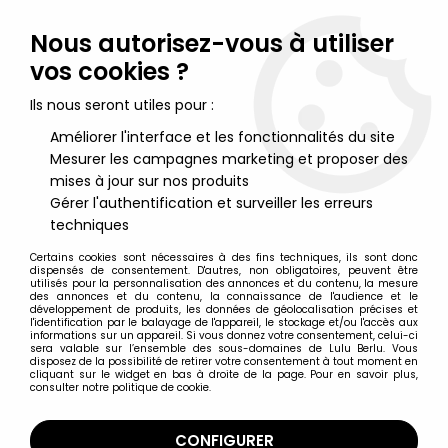
Lulu Berlu, la référence dans l'univers du jouet vintage en
France - Vente à l'international
Nous autorisez-vous à utiliser
vos cookies ?
0
Ils nous seront utiles pour :
Améliorer l'interface et les fonctionnalités du site
Mesurer les campagnes marketing et proposer des
Accueil
>
Mario, Super Mario (Nintendo)
>
Nintendo Universe -
Super Mario World - Verre à moutarde Amora - #1 Mario "Super
mises à jour sur nos produits
Glisse"
Gérer l'authentification et surveiller les erreurs
techniques
Certains cookies sont nécessaires à des fins techniques, ils sont donc
dispensés de consentement. D'autres, non obligatoires, peuvent être
utilisés pour la personnalisation des annonces et du contenu, la mesure
des annonces et du contenu, la connaissance de l'audience et le
développement de produits, les données de géolocalisation précises et
l'identification par le balayage de l'appareil, le stockage et/ou l'accès aux
informations sur un appareil. Si vous donnez votre consentement, celui-ci
sera valable sur l’ensemble des sous-domaines de Lulu Berlu. Vous
disposez de la possibilité de retirer votre consentement à tout moment en
cliquant sur le widget en bas à droite de la page. Pour en savoir plus,
consulter notre politique de cookie.
CONFIGURER