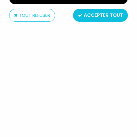
TOUT REFUSER
ACCEPTER TOUT
Playmobil
PLAYMOBIL 3303 - PILOTE MOTO
COURSE (1988)