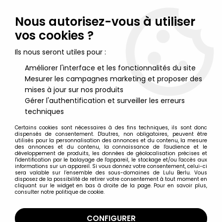
Lulu Berlu, la référence dans l'univers du jouet vintage en
France - Vente à l'international
Nous autorisez-vous à utiliser
vos cookies ?
0
Ils nous seront utiles pour :
Améliorer l'interface et les fonctionnalités du site
Mesurer les campagnes marketing et proposer des
Accueil
>
Playmobil
>
Playmobil 3303 - Pilote Moto Course (1988)
mises à jour sur nos produits
Gérer l'authentification et surveiller les erreurs
techniques
Certains cookies sont nécessaires à des fins techniques, ils sont donc
dispensés de consentement. D'autres, non obligatoires, peuvent être
utilisés pour la personnalisation des annonces et du contenu, la mesure
des annonces et du contenu, la connaissance de l'audience et le
développement de produits, les données de géolocalisation précises et
l'identification par le balayage de l'appareil, le stockage et/ou l'accès aux
informations sur un appareil. Si vous donnez votre consentement, celui-ci
sera valable sur l’ensemble des sous-domaines de Lulu Berlu. Vous
disposez de la possibilité de retirer votre consentement à tout moment en
cliquant sur le widget en bas à droite de la page. Pour en savoir plus,
consulter notre politique de cookie.
CONFIGURER