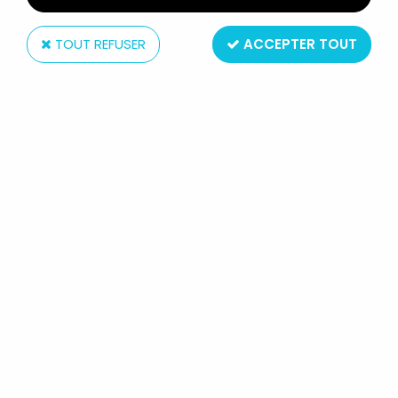
TOUT REFUSER
ACCEPTER TOUT
Verkerke
POSTER ''ULYSSE 31'' - EDITIONS
VERKERKE 1980
Réf. :
REF13516
Type : poster (original, non repro)
Dimensions : 91x61cm
Origine : France