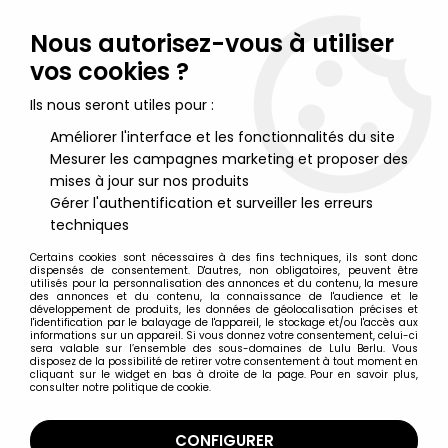
Lulu Berlu, la référence dans l'univers du jouet vintage en
France - Vente à l'international
Nous autorisez-vous à utiliser
vos cookies ?
0
Ils nous seront utiles pour :
Améliorer l'interface et les fonctionnalités du site
Mesurer les campagnes marketing et proposer des
Accueil
>
Ulysse 31
>
Ulysse 31 Merchandising
>
Poster ''Ulysse 31''
- Editions Verkerke 1980
mises à jour sur nos produits
Gérer l'authentification et surveiller les erreurs
techniques
Certains cookies sont nécessaires à des fins techniques, ils sont donc
dispensés de consentement. D'autres, non obligatoires, peuvent être
utilisés pour la personnalisation des annonces et du contenu, la mesure
des annonces et du contenu, la connaissance de l'audience et le
développement de produits, les données de géolocalisation précises et
l'identification par le balayage de l'appareil, le stockage et/ou l'accès aux
informations sur un appareil. Si vous donnez votre consentement, celui-ci
sera valable sur l’ensemble des sous-domaines de Lulu Berlu. Vous
disposez de la possibilité de retirer votre consentement à tout moment en
cliquant sur le widget en bas à droite de la page. Pour en savoir plus,
consulter notre politique de cookie.
CONFIGURER