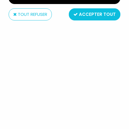
TOUT REFUSER
ACCEPTER TOUT
MB - Milton Bradley
REMI SANS FAMILLE - PUZZLE MB 100
PIÈCES (REF.3404.03)