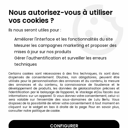
Lulu Berlu, la référence dans l'univers du jouet vintage en
France - Vente à l'international
Nous autorisez-vous à utiliser
vos cookies ?
0
Ils nous seront utiles pour :
Améliorer l'interface et les fonctionnalités du site
Mesurer les campagnes marketing et proposer des
Accueil
>
Rémi Sans Famille
>
Remi Sans Famille - Puzzle MB 100
pièces (ref.3404.03)
mises à jour sur nos produits
Gérer l'authentification et surveiller les erreurs
techniques
Certains cookies sont nécessaires à des fins techniques, ils sont donc
dispensés de consentement. D'autres, non obligatoires, peuvent être
utilisés pour la personnalisation des annonces et du contenu, la mesure
des annonces et du contenu, la connaissance de l'audience et le
développement de produits, les données de géolocalisation précises et
l'identification par le balayage de l'appareil, le stockage et/ou l'accès aux
informations sur un appareil. Si vous donnez votre consentement, celui-ci
sera valable sur l’ensemble des sous-domaines de Lulu Berlu. Vous
disposez de la possibilité de retirer votre consentement à tout moment en
cliquant sur le widget en bas à droite de la page. Pour en savoir plus,
consulter notre politique de cookie.
CONFIGURER