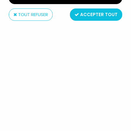
TOUT REFUSER
ACCEPTER TOUT
Bandai
SAINT SEIYA MYTH CLOTH - USHIO
& DAICHI - CHEVALIERS D'ACIER