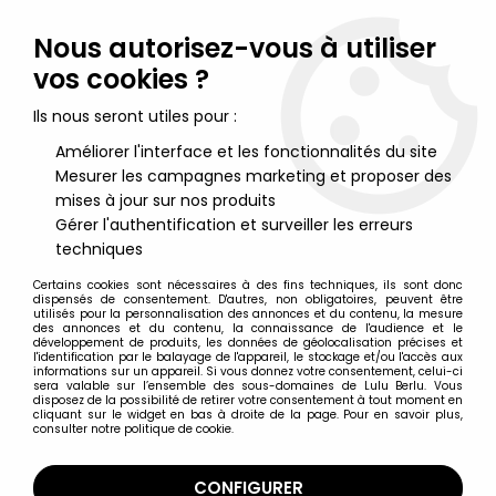
Lulu Berlu, la référence dans l'univers du jouet vintage en
France - Vente à l'international
Nous autorisez-vous à utiliser
vos cookies ?
0
Ils nous seront utiles pour :
Améliorer l'interface et les fonctionnalités du site
Mesurer les campagnes marketing et proposer des
Accueil
>
Saint Seiya - Les Chevaliers du Zodiaque
>
Saint Seiya Armures Myth Cloth
>
Saint Seiya Myth Cloth - Ushio &
mises à jour sur nos produits
Daichi - Chevaliers d'Acier aux Armures Marine et Terrestre
Gérer l'authentification et surveiller les erreurs
techniques
Certains cookies sont nécessaires à des fins techniques, ils sont donc
dispensés de consentement. D'autres, non obligatoires, peuvent être
utilisés pour la personnalisation des annonces et du contenu, la mesure
des annonces et du contenu, la connaissance de l'audience et le
développement de produits, les données de géolocalisation précises et
l'identification par le balayage de l'appareil, le stockage et/ou l'accès aux
informations sur un appareil. Si vous donnez votre consentement, celui-ci
sera valable sur l’ensemble des sous-domaines de Lulu Berlu. Vous
disposez de la possibilité de retirer votre consentement à tout moment en
cliquant sur le widget en bas à droite de la page. Pour en savoir plus,
consulter notre politique de cookie.
CONFIGURER